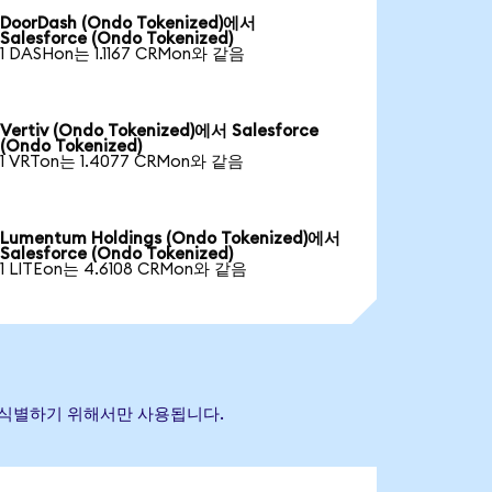
DoorDash (Ondo Tokenized)에서
Salesforce (Ondo Tokenized)
1 DASHon는 1.1167 CRMon와 같음
Vertiv (Ondo Tokenized)에서 Salesforce
(Ondo Tokenized)
1 VRTon는 1.4077 CRMon와 같음
Lumentum Holdings (Ondo Tokenized)에서
Salesforce (Ondo Tokenized)
1 LITEon는 4.6108 CRMon와 같음
산을 식별하기 위해서만 사용됩니다.