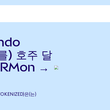
Ondo
(를) 호주 달
CRMon →
TOKENIZED)은(는)