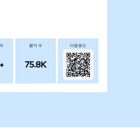
 수
평가 수
다운로드
+
75.8K