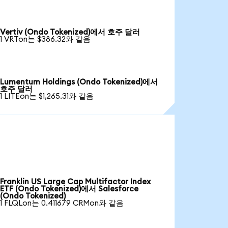
Vertiv (Ondo Tokenized)에서 호주 달러
1 VRTon는 $386.32와 같음
Lumentum Holdings (Ondo Tokenized)에서
호주 달러
1 LITEon는 $1,265.31와 같음
Franklin US Large Cap Multifactor Index
ETF (Ondo Tokenized)에서 Salesforce
(Ondo Tokenized)
1 FLQLon는 0.411679 CRMon와 같음