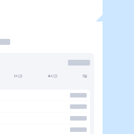
1시간
4시간
1일