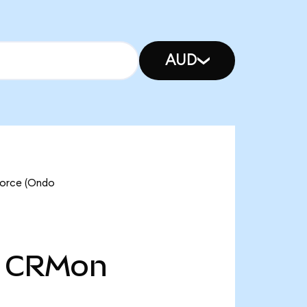
AUD
rce (Ondo
CRMon