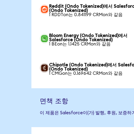
Reddit (Ondo Tokenized)에서 Salesfor
(Ondo Tokenized)
1 RDDTon는 0.841199 CRMon와 같음
Bloom Energy (Ondo Tokenized)에서
Salesforce (Ondo Tokenized)
1 BEon는 1.1425 CRMon와 같음
Chipotle (Ondo Tokenized)에서 Salesf
(Ondo Tokenized)
1 CMGon는 0.169642 CRMon와 같음
면책 조항
이 제품은 Salesforce이(가) 발행, 후원,