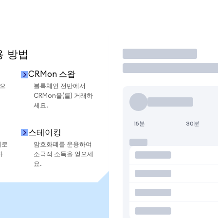
용 방법
거래
CRMon 스왑
금으
블록체인 전반에서
CRMon을(를) 거래하
세요.
15분
30분
스테이킹
지로
암호화폐를 운용하여
하
소극적 소득을 얻으세
요.