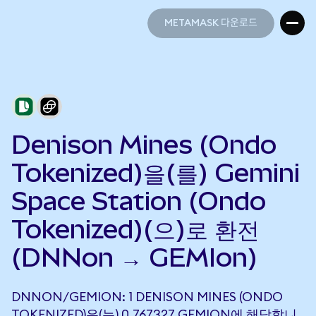
METAMASK 다운로드
METAMASK 다운로드
Denison Mines (Ondo
Tokenized)을(를) Gemini
Space Station (Ondo
Tokenized)(으)로 환전
(DNNon → GEMIon)
DNNON/GEMION: 1 DENISON MINES (ONDO
TOKENIZED)은(는) 0.767327 GEMION에 해당합니