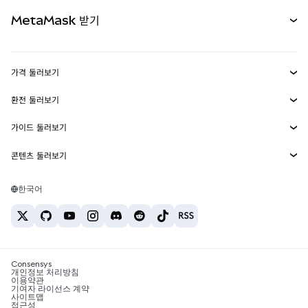
무기한 선물
신규
카드
문서 보기
MetaMask 받기
실물자산
mUSD
신규
대시보드
Transaction Shield
수익 창출
Smart Accounts Kit
에이전트 지갑
신규
가격 둘러보기
임베디드 지갑
Snaps
비트코인 가격
환전 둘러보기
MetaMask Connect
이더리움 가격
보상
신규
BTC를 USD로 환전
솔라나 가격
가이드 둘러보기
Snaps
보안
ETH를 USD로 환전
BTC 매수
시바이누 가격
USDT를 INR로 환전
콘텐츠 둘러보기
웹3 서비스
고객 지원
ETH 매수
페페 가격
비트코인 지갑
BTC를 USDT로 환전
SOL 매수
채용
테더 가격
솔라나 지갑
한국어
BTC를 INR로 환전
PEPE 매수
연락처
USDC 가격
최고의 암호화폐 카드
ETH를 USDT로 환전
USDT 매수
체인링크 가격
최고의 모바일 암호화폐 지갑
USDT를 PHP로 환전
USDC 매수
Polymarket이란?
BTC를 EUR로 환전
SHIB 매수
Consensys
암호화폐 세금 뉴스
개인정보 처리방침
이용약관
BNB 매수
기여자 라이선스 계약
암호화폐 매수 방법
사이트맵
접근성