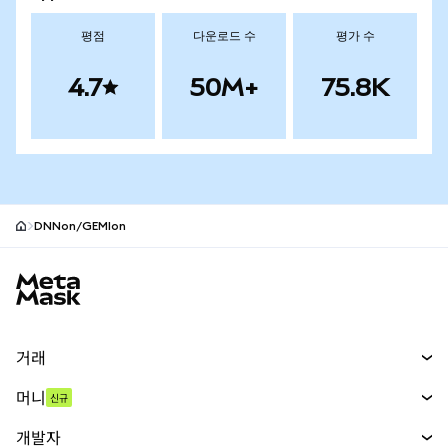
평점
다운로드 수
평가 수
4.7
50M+
75.8K
DNNon/GEMIon
MetaMask 사이트 바닥글
거래
스왑
머니
신규
예측 시장
신규
매수
개발자