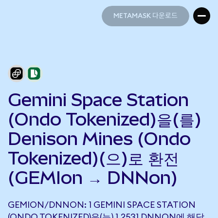
METAMASK 다운로드
METAMASK 다운로드
Gemini Space Station
(Ondo Tokenized)을(를)
Denison Mines (Ondo
Tokenized)(으)로 환전
(GEMIon → DNNon)
GEMION/DNNON: 1 GEMINI SPACE STATION
(ONDO TOKENIZED)은(는) 1.2531 DNNON에 해당