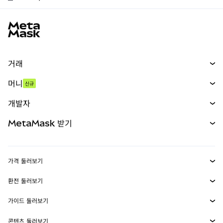
MetaMask 사이트 바닥글
거래
스왑
머니
신규
예측 시장
신규
매수
개발자
무기한 선물
신규
카드
문서 보기
MetaMask 받기
실물자산
mUSD
신규
대시보드
Transaction Shield
수익 창출
Smart Accounts Kit
에이전트 지갑
신규
가격 둘러보기
임베디드 지갑
Snaps
비트코인 가격
환전 둘러보기
MetaMask Connect
이더리움 가격
보상
신규
BTC를 USD로 환전
솔라나 가격
가이드 둘러보기
Snaps
보안
ETH를 USD로 환전
BTC 매수
시바이누 가격
USDT를 INR로 환전
콘텐츠 둘러보기
웹3 서비스