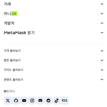
거래
스왑
머니
신규
예측 시장
신규
매수
개발자
무기한 선물
신규
카드
문서 보기
MetaMask 받기
실물자산
mUSD
신규
대시보드
Transaction Shield
수익 창출
Smart Accounts Kit
에이전트 지갑
신규
가격 둘러보기
임베디드 지갑
Snaps
비트코인 가격
환전 둘러보기
MetaMask Connect
이더리움 가격
보상
신규
BTC를 USD로 환전
솔라나 가격
가이드 둘러보기
Snaps
보안
ETH를 USD로 환전
BTC 매수
시바이누 가격
USDT를 INR로 환전
콘텐츠 둘러보기
웹3 서비스
고객 지원
ETH 매수
페페 가격
비트코인 지갑
BTC를 USDT로 환전
SOL 매수
채용
테더 가격
솔라나 지갑
한국어
BTC를 INR로 환전
PEPE 매수
연락처
USDC 가격
최고의 암호화폐 카드
ETH를 USDT로 환전
USDT 매수
체인링크 가격
최고의 모바일 암호화폐 지갑