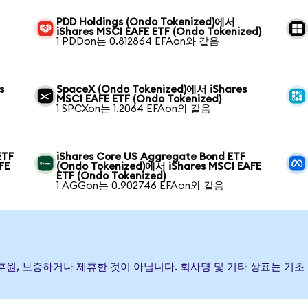
PDD Holdings (Ondo Tokenized)에서
iShares MSCI EAFE ETF (Ondo Tokenized)
1 PDDon는 0.812864 EFAon와 같음
s
SpaceX (Ondo Tokenized)에서 iShares
MSCI EAFE ETF (Ondo Tokenized)
1 SPCXon는 1.2064 EFAon와 같음
ETF
iShares Core US Aggregate Bond ETF
FE
(Ondo Tokenized)에서 iShares MSCI EAFE
ETF (Ondo Tokenized)
1 AGGon는 0.902746 EFAon와 같음
가) 발행, 후원, 보증하거나 제휴한 것이 아닙니다. 회사명 및 기타 상표는