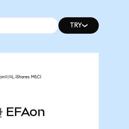
TRY
n이며, iShares MSCI
만
EFAon