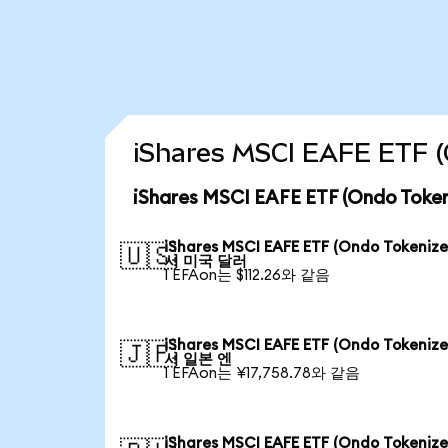
iShares MSCI EAFE ETF
iShares MSCI EAFE ETF (Ondo T
iShares MSCI EAFE ETF (Ondo Tokeniz
🇺🇸
서 미국 달러
1 EFAon는 $112.26와 같음
iShares MSCI EAFE ETF (Ondo Tokeniz
🇯🇵
서 일본 엔
1 EFAon는 ¥17,758.78와 같음
iShares MSCI EAFE ETF (Ondo Tokeniz