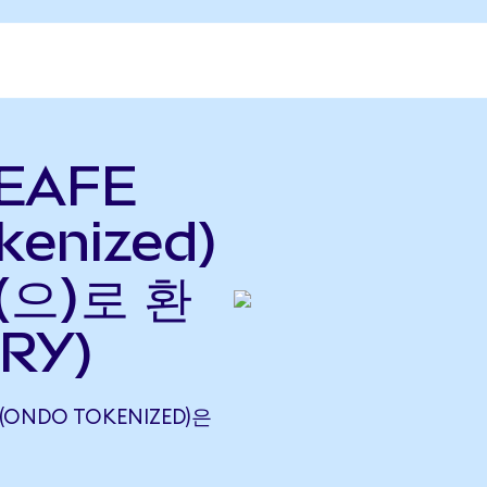
 EAFE
kenized)
(으)로 환
TRY)
F (ONDO TOKENIZED)은