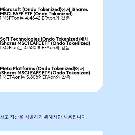
Microsoft (Ondo Tokenized)에서 iShares
MSCI EAFE ETF (Ondo Tokenized)
1 MSFTon는 4.4842 EFAon와 같음
SoFi Technologies (Ondo Tokenized)에서
iShares MSCI EAFE ETF (Ondo Tokenized)
1 SOFIon는 0.163018 EFAon와 같음
Meta Platforms (Ondo Tokenized)에서
iShares MSCI EAFE ETF (Ondo Tokenized)
1 METAon는 5.3089 EFAon와 같음
 기초 참조 자산을 식별하기 위해서만 사용됩니다.