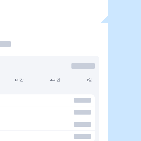
1시간
4시간
1일