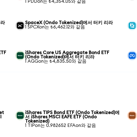
1 PDDon는 ₺4,354.05와 같음
리라
SpaceX (Ondo Tokenized)에서 터키 리라
1 SPCXon는 ₺6,462.12와 같음
ETF
iShares Core US Aggregate Bond ETF
(Ondo Tokenized)에서 터키 리라
1 AGGon는 ₺4,835.50와 같음
et
iShares TIPS Bond ETF (Ondo Tokenized)에
I
서 iShares MSCI EAFE ETF (Ondo
Tokenized)
1 TIPon는 0.982652 EFAon와 같음