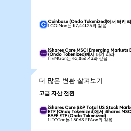
Coinbase (Ondo Tokenized)에서 터키 
1 COINon는 ₺7,441.25와 같음
iShares Core MSCI Emerging Markets 
(Ondo Tokenized)에서 터키 리라
1 IEMGon는 ₺3,886.43와 같음
더 많은 변환 살펴보기
고급 자산 전환
iShares Core S&P Total US Stock Mark
ETF (Ondo Tokenized)에서 iShares MSC
EAFE ETF (Ondo Tokenized)
1 ITOTon는 1.5063 EFAon와 같음