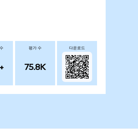
 수
평가 수
다운로드
+
75.8K