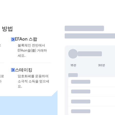
용 방법
거래
EFAon 스왑
으
블록체인 전반에서
EFAon을(를) 거래하
세요.
15분
30분
스테이킹
지로
암호화폐를 운용하여
하
소극적 소득을 얻으세
요.