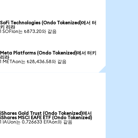
SoFi Technologies (Ondo Tokenized)에서 터
키 리라
1 SOFIon는 ₺873.20와 같음
Meta Platforms (Ondo Tokenized)에서 터키
리라
1 METAon는 ₺28,436.58와 같음
iShares Gold Trust (Ondo Tokenized)에서
iShares MSCI EAFE ETF (Ondo Tokenized)
1 IAUon는 0.726633 EFAon와 같음