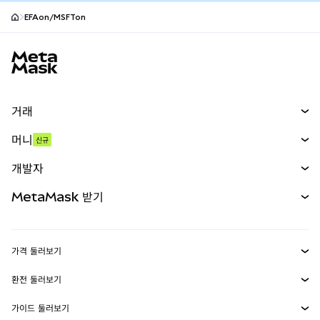
EFAon/MSFTon
MetaMask 사이트 바닥글
거래
스왑
머니
신규
예측 시장
신규
매수
개발자
무기한 선물
신규
카드
문서 보기
MetaMask 받기
실물자산
mUSD
신규
대시보드
Transaction Shield
수익 창출
Smart Accounts Kit
에이전트 지갑
신규
가격 둘러보기
임베디드 지갑
Snaps
비트코인 가격
환전 둘러보기
MetaMask Connect
이더리움 가격
보상
신규
BTC를 USD로 환전
솔라나 가격
가이드 둘러보기
Snaps
보안
ETH를 USD로 환전