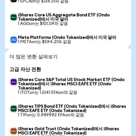
1 SPCXon는 $128.31와 같음
iShares Core US Aggregate Bond ETF (Ondo
Tokenized)에서 미국 달러
1 AGGon는 $101.09와 같음
Meta Platforms (Ondo Tokenized)에서 미국 달러
1 METAon는 $594.21와 같음
더 많은 변환 살펴보기
고급 자산 전환
iShares Core S&P Total US Stock Market ETF (Ondo
Tokenized)에서 iShares MSCI EAFE ETF (Ondo
Tokenized)
1 ITOTon는 1.5141 EFAon와 같음
iShares TIPS Bond ETF (Ondo Tokenized)에서 iShares
MSCI EAFE ETF (Ondo Tokenized)
1 TIPon는 0.989992 EFAon와 같음
iShares Gold Trust (Ondo Tokenized)에서 iShares
MSCI EAFE ETF (Ondo Tokenized)