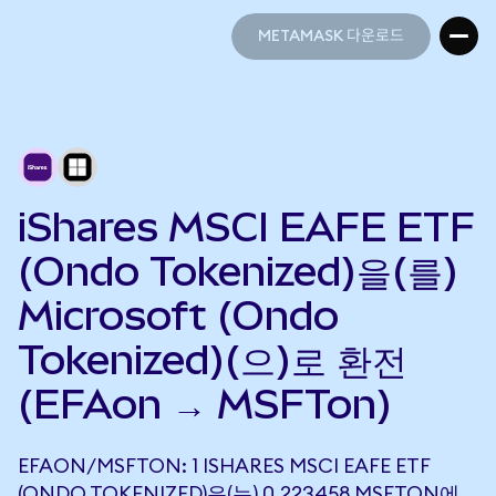
METAMASK 다운로드
METAMASK 다운로드
iShares MSCI EAFE ETF
(Ondo Tokenized)을(를)
Microsoft (Ondo
Tokenized)(으)로 환전
(EFAon → MSFTon)
EFAON/MSFTON: 1 ISHARES MSCI EAFE ETF
(ONDO TOKENIZED)은(는) 0.223458 MSFTON에