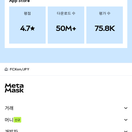
App Store
평점
다운로드 수
평가 수
4.7
50M+
75.8K
FCXon/JPY
MetaMask 사이트 바닥글
거래
스왑
머니
신규
예측 시장
신규
매수
개발자