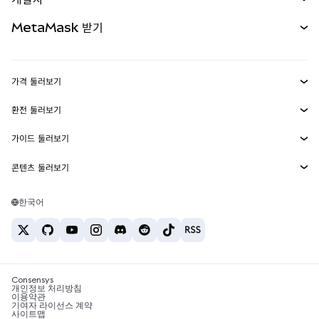
무기한 선물
신규
카드
문서 보기
MetaMask 받기
실물자산
mUSD
신규
대시보드
Transaction Shield
수익 창출
Smart Accounts Kit
에이전트 지갑
신규
가격 둘러보기
임베디드 지갑
Snaps
비트코인 가격
환전 둘러보기
MetaMask Connect
이더리움 가격
보상
신규
BTC를 USD로 환전
솔라나 가격
가이드 둘러보기
Snaps
보안
ETH를 USD로 환전
BTC 매수
시바이누 가격
USDT를 INR로 환전
콘텐츠 둘러보기
웹3 서비스
고객 지원
ETH 매수
페페 가격
비트코인 지갑
BTC를 USDT로 환전
SOL 매수
채용
테더 가격
솔라나 지갑
한국어
BTC를 INR로 환전
PEPE 매수
연락처
USDC 가격
최고의 암호화폐 카드
ETH를 USDT로 환전
USDT 매수
체인링크 가격
최고의 모바일 암호화폐 지갑
USDT를 PHP로 환전
USDC 매수
Polymarket이란?
BTC를 EUR로 환전
SHIB 매수
Consensys
암호화폐 세금 뉴스
개인정보 처리방침
이용약관
BNB 매수
기여자 라이선스 계약
암호화폐 매수 방법
사이트맵