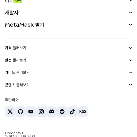
머니
신규
예측 시장
신규
매수
개발자
무기한 선물
신규
카드
문서 보기
MetaMask 받기
실물자산
mUSD
신규
대시보드
Transaction Shield
수익 창출
Smart Accounts Kit
에이전트 지갑
신규
가격 둘러보기
임베디드 지갑
Snaps
비트코인 가격
환전 둘러보기
MetaMask Connect
이더리움 가격
보상
신규
BTC를 USD로 환전
솔라나 가격
가이드 둘러보기
Snaps
보안
ETH를 USD로 환전
BTC 매수
시바이누 가격
USDT를 INR로 환전
콘텐츠 둘러보기
웹3 서비스
고객 지원
ETH 매수
페페 가격
비트코인 지갑
BTC를 USDT로 환전
SOL 매수
채용
테더 가격
솔라나 지갑
한국어
BTC를 INR로 환전
PEPE 매수
연락처
USDC 가격
최고의 암호화폐 카드
ETH를 USDT로 환전
USDT 매수
체인링크 가격
최고의 모바일 암호화폐 지갑
USDT를 PHP로 환전
USDC 매수
Polymarket이란?
BTC를 EUR로 환전
SHIB 매수
Consensys
암호화폐 세금 뉴스
개인정보 처리방침