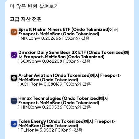
더 많은 변환 살펴보기
고급 자산 전환
Sprott Nickel Miners ETF (Ondo Tokenized)에서
Freeport-McMoRan (Ondo Tokenized)
1 NIKLon는 0.202866 FCXon와 같음
Direxion Daily Semi Bear 3X ETF (Ondo Tokenized)에
서 Freeport-McMoRan (Ondo Tokenized)
1 SOXSon는 0.062208 FCXon와 같음
Archer Aviation (Ondo Tokenized)에서 Freeport-
McMoRan (Ondo Tokenized)
1 ACHRon는 0.080189 FCXon와 같음
Himax Technologies (Ondo Tokenized)에서
Freeport-McMoRan (Ondo Tokenized)
1 HIMXon는 0.209536 FCXon와 같음
Talen Energy (Ondo Tokenized)에서 Freeport-
McMoRan (Ondo Tokenized)
1 TLNon는 5.0502 FCXon와 같음