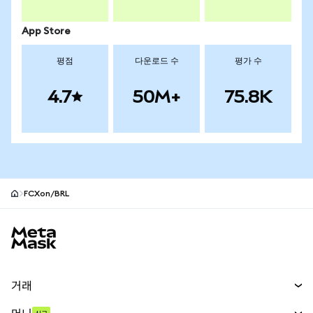
App Store
평점
다운로드 수
평가 수
4.7
50M+
75.8K
FCXon/BRL
MetaMask 사이트 바닥글
거래
스왑