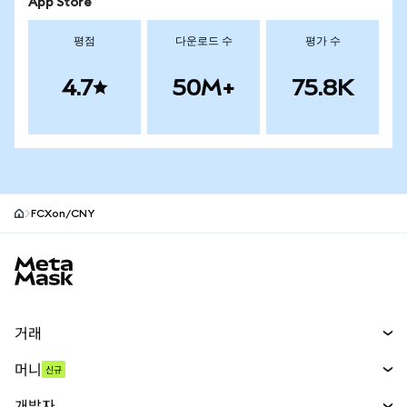
App Store
평점
다운로드 수
평가 수
4.7
50M+
75.8K
FCXon/CNY
MetaMask 사이트 바닥글
거래
스왑
머니
신규
예측 시장
신규
매수
개발자