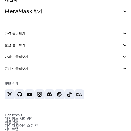
무기한 선물
신규
카드
문서 보기
MetaMask 받기
실물자산
mUSD
신규
대시보드
Transaction Shield
수익 창출
Smart Accounts Kit
에이전트 지갑
신규
가격 둘러보기
임베디드 지갑
Snaps
비트코인 가격
환전 둘러보기
MetaMask Connect
이더리움 가격
보상
신규
BTC를 USD로 환전
솔라나 가격
가이드 둘러보기
Snaps
보안
ETH를 USD로 환전
BTC 매수
시바이누 가격
USDT를 INR로 환전
콘텐츠 둘러보기
웹3 서비스
고객 지원
ETH 매수
페페 가격
비트코인 지갑
BTC를 USDT로 환전
SOL 매수
채용
테더 가격
솔라나 지갑
한국어
BTC를 INR로 환전
PEPE 매수
연락처
USDC 가격
최고의 암호화폐 카드
ETH를 USDT로 환전
USDT 매수
체인링크 가격
최고의 모바일 암호화폐 지갑
USDT를 PHP로 환전
USDC 매수
Polymarket이란?
BTC를 EUR로 환전
SHIB 매수
Consensys
암호화폐 세금 뉴스
개인정보 처리방침
이용약관
BNB 매수
기여자 라이선스 계약
암호화폐 매수 방법
사이트맵