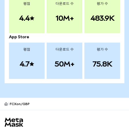
평점
다운로드 수
평가 수
4.4
10M+
483.9K
App Store
평점
다운로드 수
평가 수
4.7
50M+
75.8K
FCXon/GBP
MetaMask 사이트 바닥글