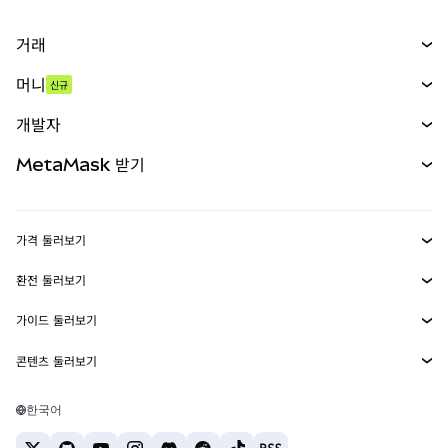
거래
스왑
머니
신규
예측 시장
신규
매수
개발자
무기한 선물
신규
카드
문서 보기
MetaMask 받기
실물자산
mUSD
신규
대시보드
Transaction Shield
수익 창출
Smart Accounts Kit
에이전트 지갑
신규
가격 둘러보기
임베디드 지갑
Snaps
비트코인 가격
환전 둘러보기
MetaMask Connect
이더리움 가격
보상
신규
BTC를 USD로 환전
솔라나 가격
가이드 둘러보기
Snaps
보안
ETH를 USD로 환전
BTC 매수
시바이누 가격
USDT를 INR로 환전
콘텐츠 둘러보기
웹3 서비스
고객 지원
ETH 매수
페페 가격
비트코인 지갑
BTC를 USDT로 환전
SOL 매수
채용
테더 가격
솔라나 지갑
한국어
BTC를 INR로 환전
PEPE 매수
연락처
USDC 가격
최고의 암호화폐 카드