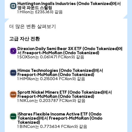
Huntington Ingalls Industries (Ondo Tokenized)에서
영국 파운드 스털링
1 HIIon는 £235.16와 같음
더 많은 변환 살펴보기
고급 자산 전환
Direxion Daily Semi Bear 3X ETF (Ondo Tokenized)에
서 Freeport-McMoRan (Ondo Tokenized)
1 SOXSon는 0.061471 FCXon와 같음
Himax Technologies (Ondo Tokenized)에서
Freeport-McMoRan (Ondo Tokenized)
1 HIMXon는 0.215004 FCXon와 같음
Sprott Nickel Miners ETF (Ondo Tokenized)에서
Freeport-McMoRan (Ondo Tokenized)
1 NIKLon는 0.203787 FCXon와 같음
iShares Flexible Income Active ETF (Ondo
Tokenized)에서 Freeport-McMoRan (Ondo
Tokenized)
1 BINCon는 0.773634 FCXon와 같음