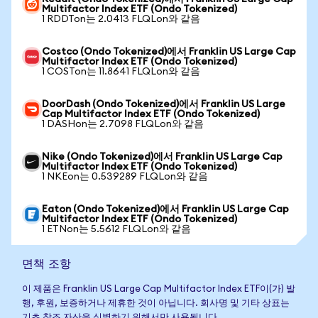
Multifactor Index ETF (Ondo Tokenized)
1 RDDTon는 2.0413 FLQLon와 같음
Costco (Ondo Tokenized)에서 Franklin US Large Cap
Multifactor Index ETF (Ondo Tokenized)
1 COSTon는 11.8641 FLQLon와 같음
DoorDash (Ondo Tokenized)에서 Franklin US Large
Cap Multifactor Index ETF (Ondo Tokenized)
1 DASHon는 2.7098 FLQLon와 같음
Nike (Ondo Tokenized)에서 Franklin US Large Cap
Multifactor Index ETF (Ondo Tokenized)
1 NKEon는 0.539289 FLQLon와 같음
Eaton (Ondo Tokenized)에서 Franklin US Large Cap
Multifactor Index ETF (Ondo Tokenized)
1 ETNon는 5.5612 FLQLon와 같음
면책 조항
이 제품은 Franklin US Large Cap Multifactor Index ETF이(가) 발
행, 후원, 보증하거나 제휴한 것이 아닙니다. 회사명 및 기타 상표는
기초 참조 자산을 식별하기 위해서만 사용됩니다.