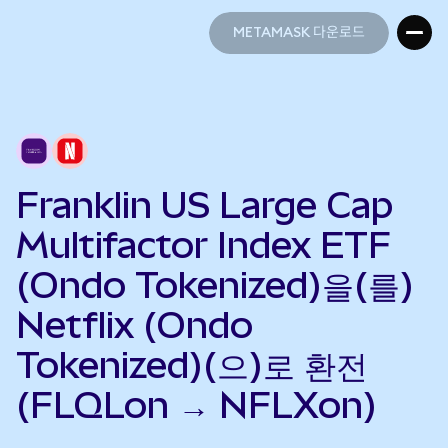
METAMASK 다운로드
METAMASK 다운로드
Franklin US Large Cap
Multifactor Index ETF
(Ondo Tokenized)을(를)
Netflix (Ondo
Tokenized)(으)로 환전
(FLQLon → NFLXon)