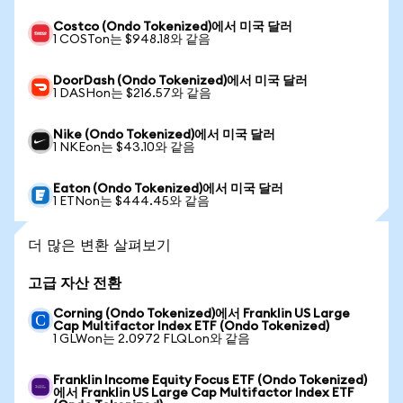
Costco (Ondo Tokenized)에서 미국 달러
1 COSTon는 $948.18와 같음
DoorDash (Ondo Tokenized)에서 미국 달러
1 DASHon는 $216.57와 같음
Nike (Ondo Tokenized)에서 미국 달러
1 NKEon는 $43.10와 같음
Eaton (Ondo Tokenized)에서 미국 달러
1 ETNon는 $444.45와 같음
더 많은 변환 살펴보기
고급 자산 전환
Corning (Ondo Tokenized)에서 Franklin US Large
Cap Multifactor Index ETF (Ondo Tokenized)
1 GLWon는 2.0972 FLQLon와 같음
Franklin Income Equity Focus ETF (Ondo Tokenized)
에서 Franklin US Large Cap Multifactor Index ETF