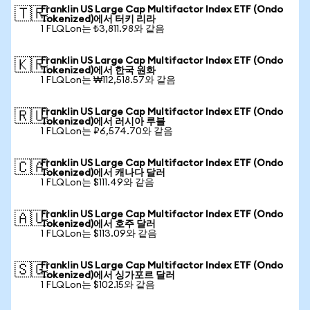
Franklin US Large Cap Multifactor Index ETF (Ondo
🇹🇷
Tokenized)에서 터키 리라
1 FLQLon는 ₺3,811.98와 같음
Franklin US Large Cap Multifactor Index ETF (Ondo
🇰🇷
Tokenized)에서 한국 원화
1 FLQLon는 ₩112,518.57와 같음
Franklin US Large Cap Multifactor Index ETF (Ondo
🇷🇺
Tokenized)에서 러시아 루블
1 FLQLon는 ₽6,574.70와 같음
Franklin US Large Cap Multifactor Index ETF (Ondo
🇨🇦
Tokenized)에서 캐나다 달러
1 FLQLon는 $111.49와 같음
Franklin US Large Cap Multifactor Index ETF (Ondo
🇦🇺
Tokenized)에서 호주 달러
1 FLQLon는 $113.09와 같음
Franklin US Large Cap Multifactor Index ETF (Ondo
🇸🇬
Tokenized)에서 싱가포르 달러
1 FLQLon는 $102.15와 같음