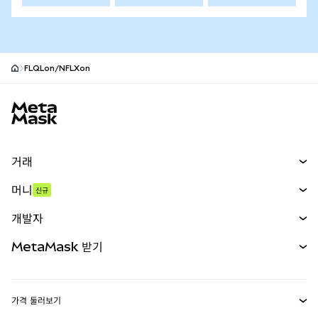
FLQLon/NFLXon
MetaMask 사이트 바닥글
거래
스왑
머니
신규
예측 시장
신규
매수
개발자
무기한 선물
신규
카드
문서 보기
MetaMask 받기
실물자산
mUSD
신규
대시보드
Transaction Shield
수익 창출
Smart Accounts Kit
에이전트 지갑
신규
가격 둘러보기
임베디드 지갑
Snaps
비트코인 가격