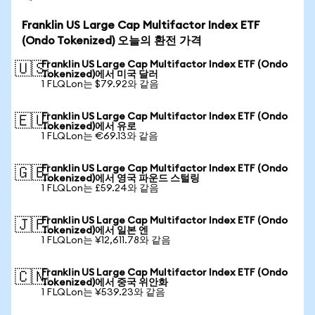
Franklin US Large Cap Multifactor Index ETF
(Ondo Tokenized) 오늘의 환전 가격
Franklin US Large Cap Multifactor Index ETF (Ondo
🇺🇸
Tokenized)에서 미국 달러
1 FLQLon는 $79.92와 같음
Franklin US Large Cap Multifactor Index ETF (Ondo
🇪🇺
Tokenized)에서 유로
1 FLQLon는 €69.13와 같음
Franklin US Large Cap Multifactor Index ETF (Ondo
🇬🇧
Tokenized)에서 영국 파운드 스털링
1 FLQLon는 £59.24와 같음
Franklin US Large Cap Multifactor Index ETF (Ondo
🇯🇵
Tokenized)에서 일본 엔
1 FLQLon는 ¥12,611.78와 같음
Franklin US Large Cap Multifactor Index ETF (Ondo
🇨🇳
Tokenized)에서 중국 위안화
1 FLQLon는 ¥539.23와 같음