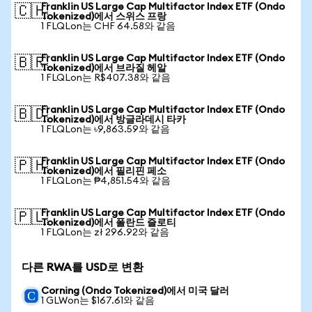
Franklin US Large Cap Multifactor Index ETF (Ondo
🇨🇭
Tokenized)에서 스위스 프랑
1 FLQLon는 CHF 64.58와 같음
Franklin US Large Cap Multifactor Index ETF (Ondo
🇧🇷
Tokenized)에서 브라질 헤알
1 FLQLon는 R$407.38와 같음
Franklin US Large Cap Multifactor Index ETF (Ondo
🇧🇩
Tokenized)에서 방글라데시 타카
1 FLQLon는 ৳9,863.59와 같음
Franklin US Large Cap Multifactor Index ETF (Ondo
🇵🇭
Tokenized)에서 필리핀 페소
1 FLQLon는 ₱4,851.54와 같음
Franklin US Large Cap Multifactor Index ETF (Ondo
🇵🇱
Tokenized)에서 폴란드 즐로티
1 FLQLon는 zł 296.92와 같음
다른 RWA를 USD로 변환
Corning (Ondo Tokenized)에서 미국 달러
1 GLWon는 $167.61와 같음