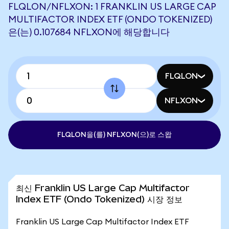
FLQLON/NFLXON: 1 FRANKLIN US LARGE CAP
MULTIFACTOR INDEX ETF (ONDO TOKENIZED)
은(는) 0.107684 NFLXON에 해당합니다
FLQLON
NFLXON
FLQLON을(를) NFLXON(으)로 스왑
최신 Franklin US Large Cap Multifactor
Index ETF (Ondo Tokenized) 시장 정보
Franklin US Large Cap Multifactor Index ETF