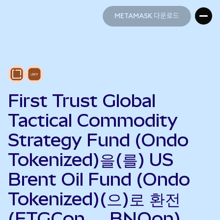
METAMASK 다운로드
METAMASK 다운로드
First Trust Global
Tactical Commodity
Strategy Fund (Ondo
Tokenized)을(를) US
Brent Oil Fund (Ondo
Tokenized)(으)로 환전
(FTGCon → BNOon)