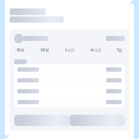
거래
15분
30분
1시간
4시간
1일