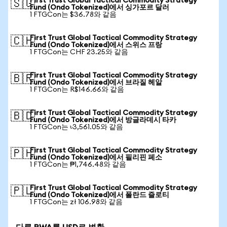
First Trust Global Tactical Commodity Strategy
🇸🇬
Fund (Ondo Tokenized)에서 싱가포르 달러
1 FTGCon는 $36.78와 같음
First Trust Global Tactical Commodity Strategy
🇨🇭
Fund (Ondo Tokenized)에서 스위스 프랑
1 FTGCon는 CHF 23.25와 같음
First Trust Global Tactical Commodity Strategy
🇧🇷
Fund (Ondo Tokenized)에서 브라질 헤알
1 FTGCon는 R$146.66와 같음
First Trust Global Tactical Commodity Strategy
🇧🇩
Fund (Ondo Tokenized)에서 방글라데시 타카
1 FTGCon는 ৳3,561.05와 같음
First Trust Global Tactical Commodity Strategy
🇵🇭
Fund (Ondo Tokenized)에서 필리핀 페소
1 FTGCon는 ₱1,746.48와 같음
First Trust Global Tactical Commodity Strategy
🇵🇱
Fund (Ondo Tokenized)에서 폴란드 즐로티
1 FTGCon는 zł 106.98와 같음