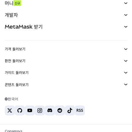
머니
신규
예측 시장
신규
매수
개발자
무기한 선물
신규
카드
문서 보기
MetaMask 받기
실물자산
mUSD
신규
대시보드
Transaction Shield
수익 창출
Smart Accounts Kit
에이전트 지갑
신규
가격 둘러보기
임베디드 지갑
Snaps
비트코인 가격
환전 둘러보기
MetaMask Connect
이더리움 가격
보상
신규
BTC를 USD로 환전
솔라나 가격
가이드 둘러보기
Snaps
보안
ETH를 USD로 환전
BTC 매수
시바이누 가격
USDT를 INR로 환전
콘텐츠 둘러보기
웹3 서비스
고객 지원
ETH 매수
페페 가격
비트코인 지갑
BTC를 USDT로 환전
SOL 매수
채용
테더 가격
솔라나 지갑
한국어
BTC를 INR로 환전
PEPE 매수
연락처
USDC 가격
최고의 암호화폐 카드
ETH를 USDT로 환전
USDT 매수
체인링크 가격
최고의 모바일 암호화폐 지갑
USDT를 PHP로 환전
USDC 매수
Polymarket이란?
BTC를 EUR로 환전
SHIB 매수
Consensys