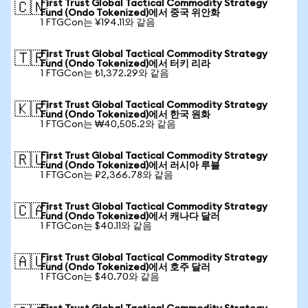
First Trust Global Tactical Commodity Strategy
🇨🇳
Fund (Ondo Tokenized)에서 중국 위안화
1 FTGCon는 ¥194.11와 같음
First Trust Global Tactical Commodity Strategy
🇹🇷
Fund (Ondo Tokenized)에서 터키 리라
1 FTGCon는 ₺1,372.29와 같음
First Trust Global Tactical Commodity Strategy
🇰🇷
Fund (Ondo Tokenized)에서 한국 원화
1 FTGCon는 ₩40,505.2와 같음
First Trust Global Tactical Commodity Strategy
🇷🇺
Fund (Ondo Tokenized)에서 러시아 루블
1 FTGCon는 ₽2,366.78와 같음
First Trust Global Tactical Commodity Strategy
🇨🇦
Fund (Ondo Tokenized)에서 캐나다 달러
1 FTGCon는 $40.11와 같음
First Trust Global Tactical Commodity Strategy
🇦🇺
Fund (Ondo Tokenized)에서 호주 달러
1 FTGCon는 $40.70와 같음