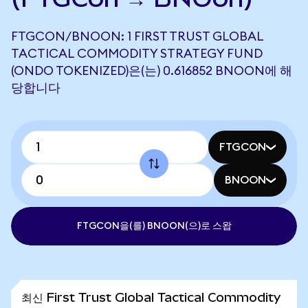
FTGCON/BNOON: 1 FIRST TRUST GLOBAL
TACTICAL COMMODITY STRATEGY FUND
(ONDO TOKENIZED)은(는) 0.616852 BNOON에 해
당합니다
FTGCON
BNOON
FTGCON을(를) BNOON(으)로 스왑
최신 First Trust Global Tactical Commodity