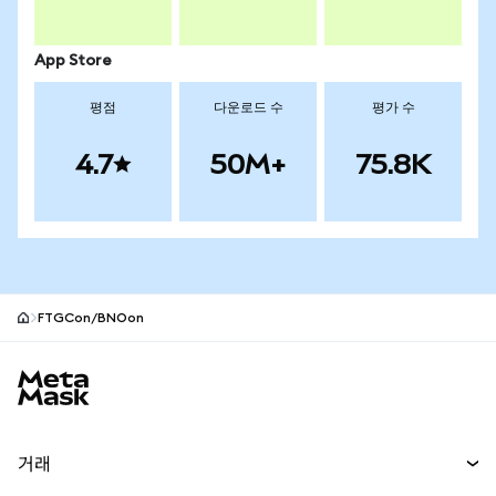
App Store
평점
다운로드 수
평가 수
4.7
50M+
75.8K
FTGCon/BNOon
MetaMask 사이트 바닥글
거래
스왑