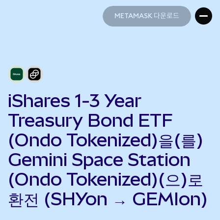
METAMASK 다운로드
METAMASK 다운로드
iShares 1-3 Year
Treasury Bond ETF
(Ondo Tokenized)을(를)
Gemini Space Station
(Ondo Tokenized)(으)로
환전 (SHYon → GEMIon)