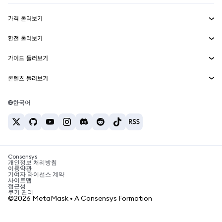
수익 창출
Smart Accounts Kit
에이전트 지갑
신규
가격 둘러보기
임베디드 지갑
Snaps
비트코인 가격
환전 둘러보기
MetaMask Connect
이더리움 가격
보상
신규
BTC를 USD로 환전
솔라나 가격
가이드 둘러보기
Snaps
보안
ETH를 USD로 환전
BTC 매수
시바이누 가격
USDT를 INR로 환전
콘텐츠 둘러보기
웹3 서비스
고객 지원
ETH 매수
페페 가격
비트코인 지갑
BTC를 USDT로 환전
SOL 매수
채용
테더 가격
솔라나 지갑
한국어
BTC를 INR로 환전
PEPE 매수
연락처
USDC 가격
최고의 암호화폐 카드
ETH를 USDT로 환전
USDT 매수
체인링크 가격
최고의 모바일 암호화폐 지갑
USDT를 PHP로 환전
USDC 매수
Polymarket이란?
BTC를 EUR로 환전
SHIB 매수
Consensys
암호화폐 세금 뉴스
개인정보 처리방침
이용약관
BNB 매수
기여자 라이선스 계약
암호화폐 매수 방법
사이트맵
접근성
비트코인 매도 방법
쿠키 관리
©2026 MetaMask • A Consensys Formation