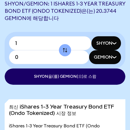
SHYON/GEMION: 1 ISHARES 1-3 YEAR TREASURY
BOND ETF (ONDO TOKENIZED)은(는) 20.3744
GEMION에 해당합니다
SHYON
GEMION
SHYON을(를) GEMION(으)로 스왑
최신 iShares 1-3 Year Treasury Bond ETF
(Ondo Tokenized) 시장 정보
iShares 1-3 Year Treasury Bond ETF (Ondo