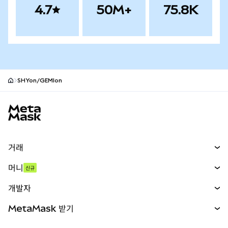
4.7
50M+
75.8K
SHYon/GEMIon
MetaMask 사이트 바닥글
거래
스왑
머니
신규
예측 시장
신규
매수
개발자
무기한 선물
신규
카드
문서 보기
MetaMask 받기
실물자산
mUSD
신규
대시보드
Transaction Shield