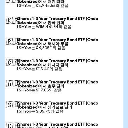
Tokenized)에서 터키 리라
1 SHYon는 ₺3,945.58와 같음
iShares 1-3 Year Treasury Bond ETF (Ondo
🇰🇷
Tokenized)에서 한국 원화
1 SHYon는 ₩116,461.84와 같음
iShares 1-3 Year Treasury Bond ETF (Ondo
🇷🇺
Tokenized)에서 러시아 루블
1 SHYon는 ₽6,805.11와 같음
iShares 1-3 Year Treasury Bond ETF (Ondo
🇨🇦
Tokenized)에서 캐나다 달러
1 SHYon는 $115.40와 같음
iShares 1-3 Year Treasury Bond ETF (Ondo
🇦🇺
Tokenized)에서 호주 달러
1 SHYon는 $117.05와 같음
iShares 1-3 Year Treasury Bond ETF (Ondo
🇸🇬
Tokenized)에서 싱가포르 달러
1 SHYon는 $105.73와 같음
iShares 1-3 Year Treasury Bond ETF (Ondo
🇨🇭