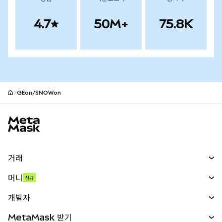
4.7
50M+
75.8K
GEon/SNOWon
MetaMask 사이트 바닥글
거래
스왑
머니
신규
예측 시장
신규
매수
개발자
무기한 선물
신규
카드
문서 보기
MetaMask 받기
실물자산