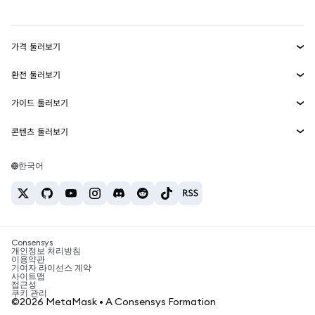
mUSD
신규
대시보드
Transaction Shield
수익 창출
Smart Accounts Kit
에이전트 지갑
신규
가격 둘러보기
임베디드 지갑
Snaps
비트코인 가격
환전 둘러보기
MetaMask Connect
이더리움 가격
보상
신규
BTC를 USD로 환전
솔라나 가격
가이드 둘러보기
Snaps
보안
ETH를 USD로 환전
BTC 매수
시바이누 가격
USDT를 INR로 환전
콘텐츠 둘러보기
웹3 서비스
고객 지원
ETH 매수
페페 가격
비트코인 지갑
BTC를 USDT로 환전
SOL 매수
채용
테더 가격
솔라나 지갑
한국어
BTC를 INR로 환전
PEPE 매수
연락처
USDC 가격
최고의 암호화폐 카드
ETH를 USDT로 환전
USDT 매수
체인링크 가격
최고의 모바일 암호화폐 지갑
USDT를 PHP로 환전
USDC 매수
Polymarket이란?
BTC를 EUR로 환전
SHIB 매수
Consensys
암호화폐 세금 뉴스
개인정보 처리방침
이용약관
BNB 매수
기여자 라이선스 계약
암호화폐 매수 방법
사이트맵
접근성
비트코인 매도 방법
쿠키 관리
©2026 MetaMask • A Consensys Formation