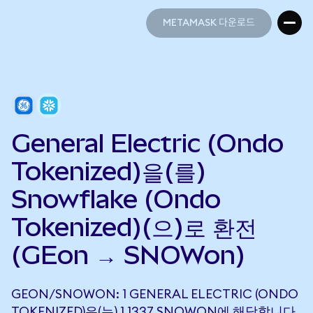
METAMASK 다운로드
METAMASK 다운로드
General Electric (Ondo
Tokenized)을(를)
Snowflake (Ondo
Tokenized)(으)로 환전
(GEon → SNOWon)
GEON/SNOWON: 1 GENERAL ELECTRIC (ONDO
TOKENIZED)은(는) 1.1337 SNOWON에 해당합니다