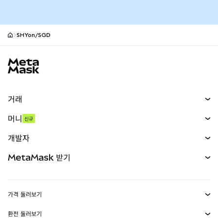
SHYon/SGD
MetaMask 사이트 바닥글
거래
스왑
머니
신규
예측 시장
신규
매수
개발자
무기한 선물
신규
카드
문서 보기
MetaMask 받기
실물자산
mUSD
신규
대시보드
Transaction Shield
수익 창출
Smart Accounts Kit
에이전트 지갑
신규
가격 둘러보기
임베디드 지갑
Snaps
비트코인 가격
환전 둘러보기
이더리움 가격