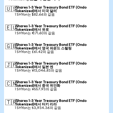
iShares 1-3 Year Treasury Bond ETF (Ondo
🇺🇸
Tokenized)에서 미국 달러
1 SHYon는 $82.66와 같음
iShares 1-3 Year Treasury Bond ETF (Ondo
🇪🇺
Tokenized)에서 유로
1 SHYon는 €71.60와 같음
iShares 1-3 Year Treasury Bond ETF (Ondo
🇬🇧
Tokenized)에서 영국 파운드 스털링
1 SHYon는 £61.42와 같음
iShares 1-3 Year Treasury Bond ETF (Ondo
🇯🇵
Tokenized)에서 일본 엔
1 SHYon는 ¥13,046.83와 같음
iShares 1-3 Year Treasury Bond ETF (Ondo
🇨🇳
Tokenized)에서 중국 위안화
1 SHYon는 ¥557.93와 같음
iShares 1-3 Year Treasury Bond ETF (Ondo
🇹🇷
Tokenized)에서 터키 리라
1 SHYon는 ₺3,934.36와 같음