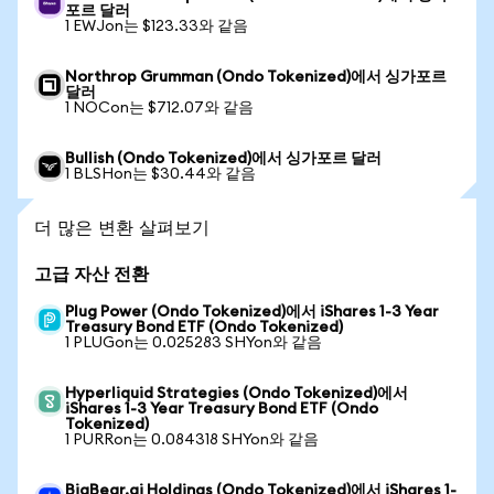
포르 달러
1 EWJon는 $123.33와 같음
Northrop Grumman (Ondo Tokenized)에서 싱가포르
달러
1 NOCon는 $712.07와 같음
Bullish (Ondo Tokenized)에서 싱가포르 달러
1 BLSHon는 $30.44와 같음
더 많은 변환 살펴보기
고급 자산 전환
Plug Power (Ondo Tokenized)에서 iShares 1-3 Year
Treasury Bond ETF (Ondo Tokenized)
1 PLUGon는 0.025283 SHYon와 같음
Hyperliquid Strategies (Ondo Tokenized)에서
iShares 1-3 Year Treasury Bond ETF (Ondo
Tokenized)
1 PURRon는 0.084318 SHYon와 같음
BigBear.ai Holdings (Ondo Tokenized)에서 iShares 1-