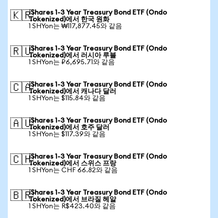
iShares 1-3 Year Treasury Bond ETF (Ondo
🇰🇷
Tokenized)에서 한국 원화
1 SHYon는 ₩117,877.45와 같음
iShares 1-3 Year Treasury Bond ETF (Ondo
🇷🇺
Tokenized)에서 러시아 루블
1 SHYon는 ₽6,695.71와 같음
iShares 1-3 Year Treasury Bond ETF (Ondo
🇨🇦
Tokenized)에서 캐나다 달러
1 SHYon는 $115.84와 같음
iShares 1-3 Year Treasury Bond ETF (Ondo
🇦🇺
Tokenized)에서 호주 달러
1 SHYon는 $117.39와 같음
iShares 1-3 Year Treasury Bond ETF (Ondo
🇨🇭
Tokenized)에서 스위스 프랑
1 SHYon는 CHF 66.82와 같음
iShares 1-3 Year Treasury Bond ETF (Ondo
🇧🇷
Tokenized)에서 브라질 헤알
1 SHYon는 R$423.40와 같음