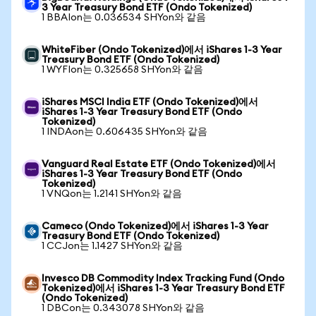
3 Year Treasury Bond ETF (Ondo Tokenized)
1 BBAIon는 0.036534 SHYon와 같음
WhiteFiber (Ondo Tokenized)에서 iShares 1-3 Year
Treasury Bond ETF (Ondo Tokenized)
1 WYFIon는 0.325658 SHYon와 같음
iShares MSCI India ETF (Ondo Tokenized)에서
iShares 1-3 Year Treasury Bond ETF (Ondo
Tokenized)
1 INDAon는 0.606435 SHYon와 같음
Vanguard Real Estate ETF (Ondo Tokenized)에서
iShares 1-3 Year Treasury Bond ETF (Ondo
Tokenized)
1 VNQon는 1.2141 SHYon와 같음
Cameco (Ondo Tokenized)에서 iShares 1-3 Year
Treasury Bond ETF (Ondo Tokenized)
1 CCJon는 1.1427 SHYon와 같음
Invesco DB Commodity Index Tracking Fund (Ondo
Tokenized)에서 iShares 1-3 Year Treasury Bond ETF
(Ondo Tokenized)
1 DBCon는 0.343078 SHYon와 같음