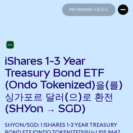
METAMASK 다운로드
METAMASK 다운로드
iShares 1-3 Year
Treasury Bond ETF
(Ondo Tokenized)을(를)
싱가포르 달러(으)로 환전
(SHYon → SGD)
SHYON/SGD: 1 ISHARES 1-3 YEAR TREASURY
BOND ETF (ONDO TOKENIZED)은(는) 105.9647