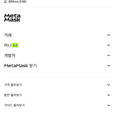
IEFAon/SGD
MetaMask 사이트 바닥글
거래
스왑
머니
신규
예측 시장
신규
매수
개발자
무기한 선물
신규
카드
문서 보기
MetaMask 받기
실물자산
mUSD
신규
대시보드
Transaction Shield
수익 창출
Smart Accounts Kit
에이전트 지갑
신규
가격 둘러보기
임베디드 지갑
Snaps
비트코인 가격
환전 둘러보기
MetaMask Connect
이더리움 가격
보상
신규
BTC를 USD로 환전
솔라나 가격
가이드 둘러보기
Snaps
보안
ETH를 USD로 환전
BTC 매수
시바이누 가격