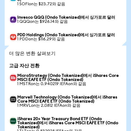
러
1 SOFIon는 $23.72와 같음
Invesco QQQ (Ondo Tokenized)에서 싱가포르 달러
1 QQQon는 $926.14와 같음
PDD Holdings (Ondo Tokenized)에서 싱가포르 달러
1 PDDon는 $116.29와 같음
더 많은 변환 살펴보기
고급 자산 전환
MicroStrategy (Ondo Tokenized)에서 iShares Core
MSCI EAFE ETF (Ondo Tokenized)
1 MSTRon는 0.940219 IEFAon와 같음
Marvell Technology (Ondo Tokenized)에서 iShares
Core MSCI EAFE ETF (Ondo Tokenized)
1 MRVLon는 2.0812 IEFAon와 같음
iShares 20+ Year Treasury Bond ETF (Ondo
Tokenized)에서 iShares Core MSCI EAFE ETF (Ondo
Tokenized)