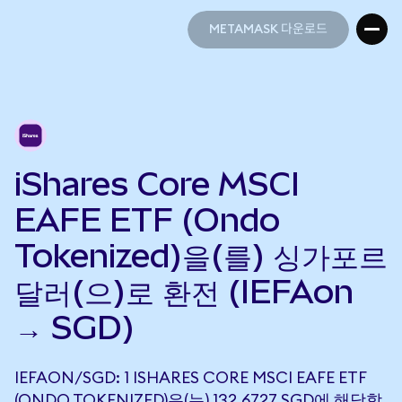
METAMASK 다운로드
METAMASK 다운로드
iShares Core MSCI
EAFE ETF (Ondo
Tokenized)을(를) 싱가포르
달러(으)로 환전 (IEFAon
→ SGD)
IEFAON/SGD: 1 ISHARES CORE MSCI EAFE ETF
(ONDO TOKENIZED)은(는) 132.6727 SGD에 해당합