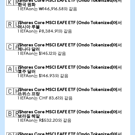
iShares Core MSCI EAFE ETF (Ondo Tokenized)에서
🇰🇷
한국 원화
1 IEFAon는 ₩146,916.58와 같음
iShares Core MSCI EAFE ETF (Ondo Tokenized)에서
🇷🇺
러시아 루블
1 IEFAon는 ₽8,384.91와 같음
iShares Core MSCI EAFE ETF (Ondo Tokenized)에서
🇨🇦
캐나다 달러
1 IEFAon는 $145.12와 같음
iShares Core MSCI EAFE ETF (Ondo Tokenized)에서
🇦🇺
호주 달러
1 IEFAon는 $146.93와 같음
iShares Core MSCI EAFE ETF (Ondo Tokenized)에서
🇨🇭
스위스 프랑
1 IEFAon는 CHF 83.61와 같음
iShares Core MSCI EAFE ETF (Ondo Tokenized)에서
🇧🇷
브라질 헤알
1 IEFAon는 R$532.20와 같음
iShares Core MSCI EAFE ETF (Ondo Tokenized)에서