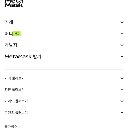
거래
스왑
머니
신규
예측 시장
신규
매수
개발자
무기한 선물
신규
카드
문서 보기
MetaMask 받기
실물자산
mUSD
신규
대시보드
Transaction Shield
수익 창출
Smart Accounts Kit
에이전트 지갑
신규
가격 둘러보기
임베디드 지갑
Snaps
비트코인 가격
환전 둘러보기
MetaMask Connect
이더리움 가격
보상
신규
BTC를 USD로 환전
솔라나 가격
가이드 둘러보기
Snaps
보안
ETH를 USD로 환전
BTC 매수
시바이누 가격
USDT를 INR로 환전
콘텐츠 둘러보기
웹3 서비스
고객 지원
ETH 매수
페페 가격
비트코인 지갑
BTC를 USDT로 환전
SOL 매수
채용
테더 가격
솔라나 지갑
한국어