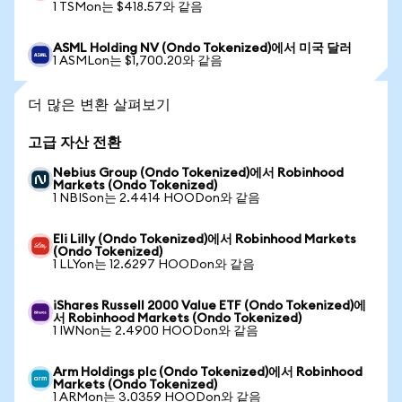
1 TSMon는 $418.57와 같음
ASML Holding NV (Ondo Tokenized)에서 미국 달러
1 ASMLon는 $1,700.20와 같음
더 많은 변환 살펴보기
고급 자산 전환
Nebius Group (Ondo Tokenized)에서 Robinhood
Markets (Ondo Tokenized)
1 NBISon는 2.4414 HOODon와 같음
Eli Lilly (Ondo Tokenized)에서 Robinhood Markets
(Ondo Tokenized)
1 LLYon는 12.6297 HOODon와 같음
iShares Russell 2000 Value ETF (Ondo Tokenized)에
서 Robinhood Markets (Ondo Tokenized)
1 IWNon는 2.4900 HOODon와 같음
Arm Holdings plc (Ondo Tokenized)에서 Robinhood
Markets (Ondo Tokenized)
1 ARMon는 3.0359 HOODon와 같음