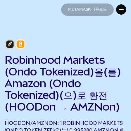
METAMASK 다운로드
METAMASK 다운로드
Robinhood Markets
(Ondo Tokenized)을(를)
Amazon (Ondo
Tokenized)(으)로 환전
(HOODon → AMZNon)
HOODON/AMZNON: 1 ROBINHOOD MARKETS
(ONDO TOKENIZED)은(는) 0.335280 AMZNON에