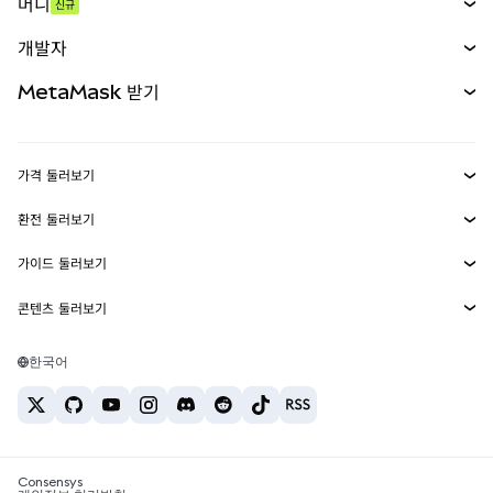
머니
신규
예측 시장
신규
매수
개발자
무기한 선물
신규
카드
문서 보기
MetaMask 받기
실물자산
mUSD
신규
대시보드
Transaction Shield
수익 창출
Smart Accounts Kit
에이전트 지갑
신규
가격 둘러보기
임베디드 지갑
Snaps
비트코인 가격
환전 둘러보기
MetaMask Connect
이더리움 가격
보상
신규
BTC를 USD로 환전
솔라나 가격
가이드 둘러보기
Snaps
보안
ETH를 USD로 환전
BTC 매수
시바이누 가격
USDT를 INR로 환전
콘텐츠 둘러보기
웹3 서비스
고객 지원
ETH 매수
페페 가격
비트코인 지갑
BTC를 USDT로 환전
SOL 매수
채용
테더 가격
솔라나 지갑
한국어
BTC를 INR로 환전
PEPE 매수
연락처
USDC 가격
최고의 암호화폐 카드
ETH를 USDT로 환전
USDT 매수
체인링크 가격
최고의 모바일 암호화폐 지갑
USDT를 PHP로 환전
USDC 매수
Polymarket이란?
BTC를 EUR로 환전
SHIB 매수
Consensys
암호화폐 세금 뉴스