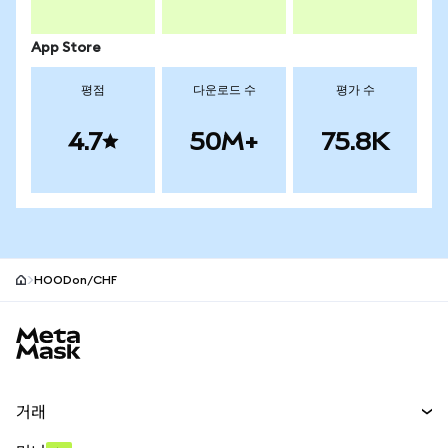
App Store
평점
다운로드 수
평가 수
4.7
50M+
75.8K
HOODon/CHF
MetaMask 사이트 바닥글
거래
스왑