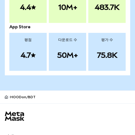
4.4
10M+
483.7K
App Store
평점
다운로드 수
평가 수
4.7
50M+
75.8K
HOODon/BDT
MetaMask 사이트 바닥글