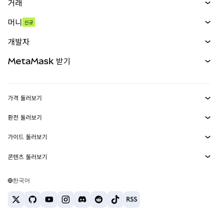
거래
스왑
머니
신규
예측 시장
신규
매수
개발자
무기한 선물
신규
카드
문서 보기
MetaMask 받기
실물자산
mUSD
신규
대시보드
Transaction Shield
수익 창출
Smart Accounts Kit
에이전트 지갑
신규
가격 둘러보기
임베디드 지갑
Snaps
비트코인 가격
환전 둘러보기
MetaMask Connect
이더리움 가격
보상
신규
BTC를 USD로 환전
솔라나 가격
가이드 둘러보기
Snaps
보안
ETH를 USD로 환전
BTC 매수
시바이누 가격
USDT를 INR로 환전
콘텐츠 둘러보기
웹3 서비스
고객 지원
ETH 매수
페페 가격
비트코인 지갑
BTC를 USDT로 환전
SOL 매수
채용
테더 가격
솔라나 지갑
한국어
BTC를 INR로 환전
PEPE 매수
연락처
USDC 가격
최고의 암호화폐 카드
ETH를 USDT로 환전
USDT 매수
체인링크 가격
최고의 모바일 암호화폐 지갑
USDT를 PHP로 환전