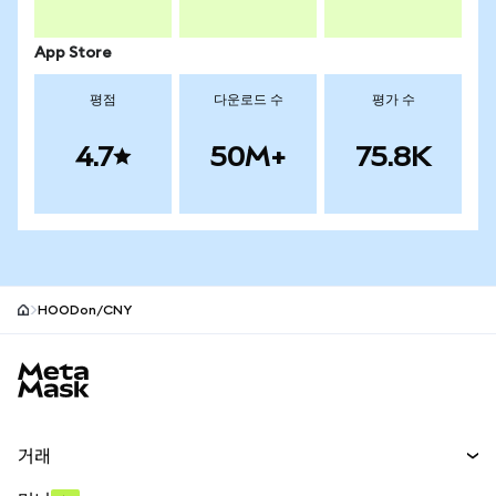
App Store
평점
다운로드 수
평가 수
4.7
50M+
75.8K
HOODon/CNY
MetaMask 사이트 바닥글
거래
스왑