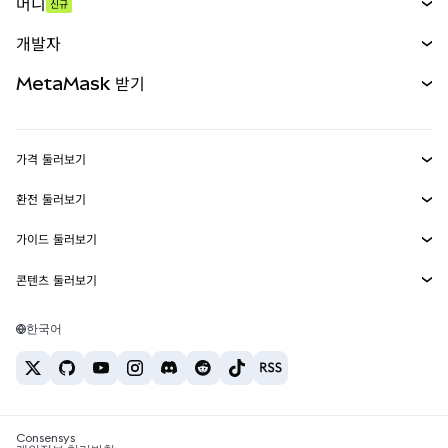
머니
신규
예측 시장
신규
매수
개발자
무기한 선물
신규
카드
문서 보기
MetaMask 받기
실물자산
mUSD
신규
대시보드
Transaction Shield
수익 창출
Smart Accounts Kit
에이전트 지갑
신규
가격 둘러보기
임베디드 지갑
Snaps
비트코인 가격
환전 둘러보기
MetaMask Connect
이더리움 가격
보상
신규
BTC를 USD로 환전
솔라나 가격
가이드 둘러보기
Snaps
보안
ETH를 USD로 환전
BTC 매수
시바이누 가격
USDT를 INR로 환전
콘텐츠 둘러보기
웹3 서비스
고객 지원
ETH 매수
페페 가격
비트코인 지갑
BTC를 USDT로 환전
SOL 매수
채용
테더 가격
솔라나 지갑
한국어
BTC를 INR로 환전
PEPE 매수
연락처
USDC 가격
최고의 암호화폐 카드
ETH를 USDT로 환전
USDT 매수
체인링크 가격
최고의 모바일 암호화폐 지갑
USDT를 PHP로 환전
USDC 매수
Polymarket이란?
BTC를 EUR로 환전
SHIB 매수
Consensys
암호화폐 세금 뉴스