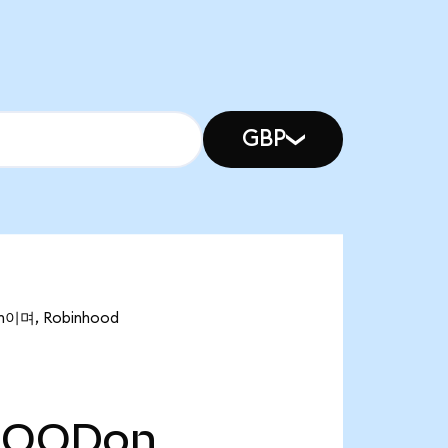
GBP
이며, Robinhood
HOODon