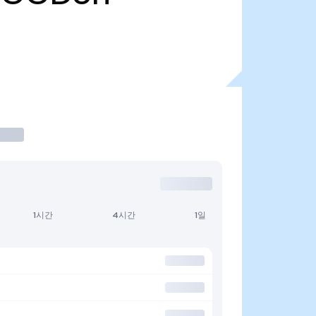
1시간
4시간
1일