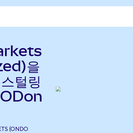
rkets
zed)을
드 스털링
OODon
TS (ONDO