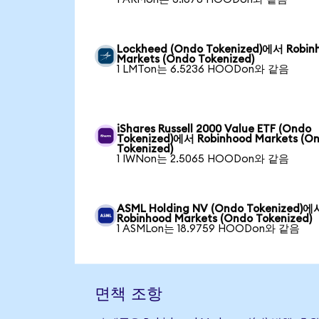
Lockheed (Ondo Tokenized)에서 Robin
Markets (Ondo Tokenized)
1 LMTon는 6.5236 HOODon와 같음
iShares Russell 2000 Value ETF (Ondo
Tokenized)에서 Robinhood Markets (O
Tokenized)
1 IWNon는 2.5065 HOODon와 같음
ASML Holding NV (Ondo Tokenized)에
Robinhood Markets (Ondo Tokenized)
1 ASMLon는 18.9759 HOODon와 같음
면책 조항