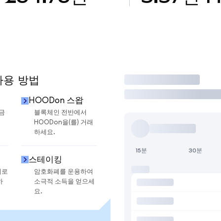
사용 방법
거래
HOODon 스왑
현금
블록체인 전반에서
HOODon을(를) 거래
하세요.
15분
30분
스테이킹
지로
암호화폐를 운용하여
하
소극적 소득을 얻으세
요.