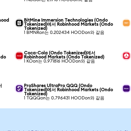
hood
BitMine Immersion Technologies (Ondo
Tokenized)에서 Robinhood Markets (Ondo
Tokenized)
1 BMNRon는 0.202434 HOODon와 같음
Coca-Cola (Ondo Tokenized)에서
ndo
Robinhood Markets (Ondo Tokenized)
1 KOon는 0.971816 HOODon와 같음
서
ProShares UltraPro QQQ (Ondo
Tokenized)에서 Robinhood Markets (Ondo
Tokenized)
1 TQQQon는 0.796431 HOODon와 같음