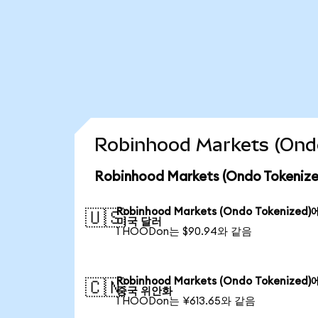
Robinhood Markets (O
Robinhood Markets (Ondo Toke
Robinhood Markets (Ondo Tokenized
🇺🇸
미국 달러
1 HOODon는 $90.94와 같음
Robinhood Markets (Ondo Tokenized
🇨🇳
중국 위안화
1 HOODon는 ¥613.65와 같음