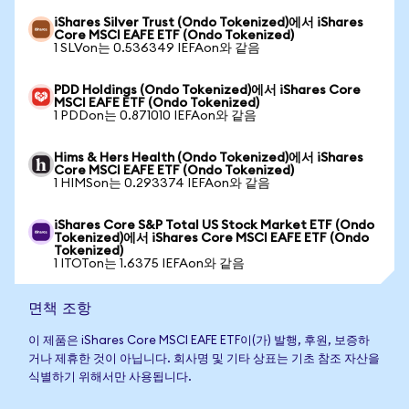
iShares Silver Trust (Ondo Tokenized)에서 iShares
Core MSCI EAFE ETF (Ondo Tokenized)
1 SLVon는 0.536349 IEFAon와 같음
PDD Holdings (Ondo Tokenized)에서 iShares Core
MSCI EAFE ETF (Ondo Tokenized)
1 PDDon는 0.871010 IEFAon와 같음
Hims & Hers Health (Ondo Tokenized)에서 iShares
Core MSCI EAFE ETF (Ondo Tokenized)
1 HIMSon는 0.293374 IEFAon와 같음
iShares Core S&P Total US Stock Market ETF (Ondo
Tokenized)에서 iShares Core MSCI EAFE ETF (Ondo
Tokenized)
1 ITOTon는 1.6375 IEFAon와 같음
면책 조항
이 제품은 iShares Core MSCI EAFE ETF이(가) 발행, 후원, 보증하
거나 제휴한 것이 아닙니다. 회사명 및 기타 상표는 기초 참조 자산을
식별하기 위해서만 사용됩니다.