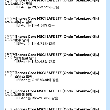
iShares Core MSCI EAFE ETF (Ondo Tokenized)에서
🇷🇺
러시아 루블
1 IEFAon는 ₽8,563.52와 같음
iShares Core MSCI EAFE ETF (Ondo Tokenized)에서
🇨🇦
캐나다 달러
1 IEFAon는 $144.61와 같음
iShares Core MSCI EAFE ETF (Ondo Tokenized)에서
🇦🇺
호주 달러
1 IEFAon는 $146.72와 같음
iShares Core MSCI EAFE ETF (Ondo Tokenized)에서
🇸🇬
싱가포르 달러
1 IEFAon는 $132.43와 같음
iShares Core MSCI EAFE ETF (Ondo Tokenized)에서
🇨🇭
스위스 프랑
1 IEFAon는 CHF 83.81와 같음
iShares Core MSCI EAFE ETF (Ondo Tokenized)에서
🇧🇷
브라질 헤알
1 IEFAon는 R$528.30와 같음
iShares Core MSCI EAFE ETF (Ondo Tokenized)에서