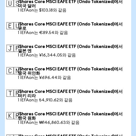
iShares Core MSCI EAFE ETF (Ondo Tokenized)에서
🇺🇸
미국 달러
1 IEFAon는 $103.18와 같음
iShares Core MSCI EAFE ETF (Ondo Tokenized)에서
🇪🇺
유로
1 IEFAon는 €89.54와 같음
iShares Core MSCI EAFE ETF (Ondo Tokenized)에서
🇯🇵
일본 엔
1 IEFAon는 ¥16,344.05와 같음
iShares Core MSCI EAFE ETF (Ondo Tokenized)에서
🇨🇳
중국 위안화
1 IEFAon는 ¥696.44와 같음
iShares Core MSCI EAFE ETF (Ondo Tokenized)에서
🇹🇷
터키 리라
1 IEFAon는 ₺4,910.62와 같음
iShares Core MSCI EAFE ETF (Ondo Tokenized)에서
🇰🇷
한국 원화
1 IEFAon는 ₩146,860.63와 같음