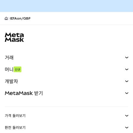
IEFAon/GBP
MetaMask 사이트 바닥글
거래
스왑
머니
신규
예측 시장
신규
매수
개발자
무기한 선물
신규
카드
문서 보기
MetaMask 받기
실물자산
mUSD
신규
대시보드
Transaction Shield
수익 창출
Smart Accounts Kit
에이전트 지갑
신규
가격 둘러보기
임베디드 지갑
Snaps
비트코인 가격
환전 둘러보기
MetaMask Connect
이더리움 가격
보상
신규
BTC를 USD로 환전