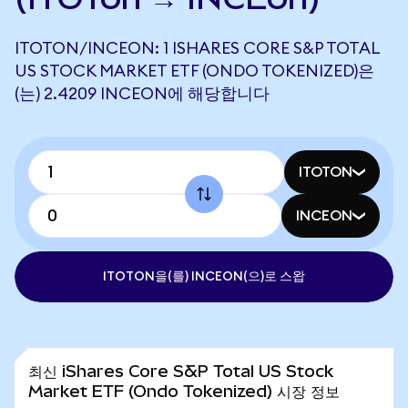
ITOTON/INCEON: 1 ISHARES CORE S&P TOTAL
US STOCK MARKET ETF (ONDO TOKENIZED)은
(는) 2.4209 INCEON에 해당합니다
ITOTON
INCEON
ITOTON을(를) INCEON(으)로 스왑
최신 iShares Core S&P Total US Stock
Market ETF (Ondo Tokenized) 시장 정보