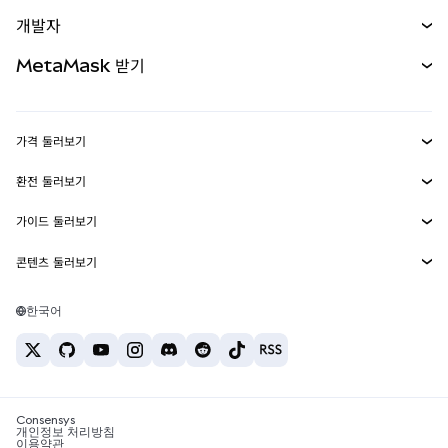
예측 시장
신규
매수
개발자
무기한 선물
신규
카드
문서 보기
MetaMask 받기
실물자산
mUSD
신규
대시보드
Transaction Shield
수익 창출
Smart Accounts Kit
에이전트 지갑
신규
가격 둘러보기
임베디드 지갑
Snaps
비트코인 가격
환전 둘러보기
MetaMask Connect
이더리움 가격
보상
신규
BTC를 USD로 환전
솔라나 가격
가이드 둘러보기
Snaps
보안
ETH를 USD로 환전
BTC 매수
시바이누 가격
USDT를 INR로 환전
콘텐츠 둘러보기
웹3 서비스
고객 지원
ETH 매수
페페 가격
비트코인 지갑
BTC를 USDT로 환전
SOL 매수
채용
테더 가격
솔라나 지갑
한국어
BTC를 INR로 환전
PEPE 매수
연락처
USDC 가격
최고의 암호화폐 카드
ETH를 USDT로 환전
USDT 매수
체인링크 가격
최고의 모바일 암호화폐 지갑
USDT를 PHP로 환전
USDC 매수
Polymarket이란?
BTC를 EUR로 환전
SHIB 매수
Consensys
암호화폐 세금 뉴스
개인정보 처리방침
이용약관