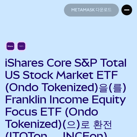
METAMASK 다운로드
METAMASK 다운로드
iShares Core S&P Total
US Stock Market ETF
(Ondo Tokenized)을(를)
Franklin Income Equity
Focus ETF (Ondo
Tokenized)(으)로 환전
(ITOTon → INCEon)