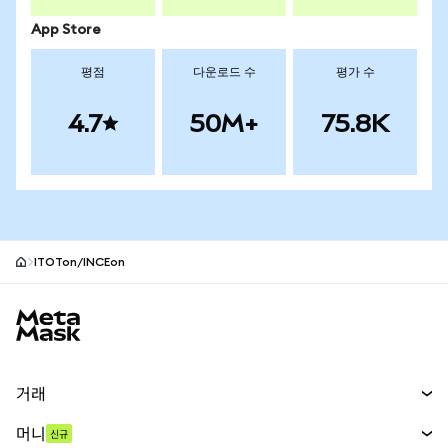
App Store
평점
다운로드 수
평가 수
4.7
50M+
75.8K
ITOTon/INCEon
MetaMask 사이트 바닥글
거래
스왑
머니
신규