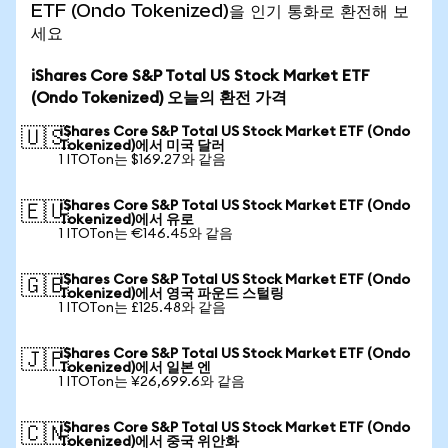
ETF (Ondo Tokenized)을 인기 통화로 환전해 보
세요
iShares Core S&P Total US Stock Market ETF
(Ondo Tokenized) 오늘의 환전 가격
iShares Core S&P Total US Stock Market ETF (Ondo
🇺🇸
Tokenized)에서 미국 달러
1 ITOTon는 $169.27와 같음
iShares Core S&P Total US Stock Market ETF (Ondo
🇪🇺
Tokenized)에서 유로
1 ITOTon는 €146.45와 같음
iShares Core S&P Total US Stock Market ETF (Ondo
🇬🇧
Tokenized)에서 영국 파운드 스털링
1 ITOTon는 £125.48와 같음
iShares Core S&P Total US Stock Market ETF (Ondo
🇯🇵
Tokenized)에서 일본 엔
1 ITOTon는 ¥26,699.6와 같음
iShares Core S&P Total US Stock Market ETF (Ondo
🇨🇳
Tokenized)에서 중국 위안화