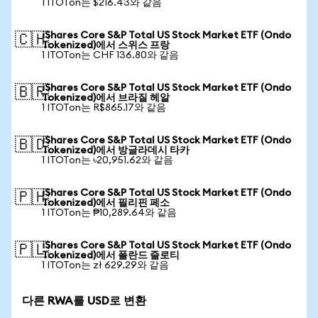
1 ITOTon는 $216.43와 같음
iShares Core S&P Total US Stock Market ETF (Ondo
🇨🇭
Tokenized)에서 스위스 프랑
1 ITOTon는 CHF 136.80와 같음
iShares Core S&P Total US Stock Market ETF (Ondo
🇧🇷
Tokenized)에서 브라질 헤알
1 ITOTon는 R$865.17와 같음
iShares Core S&P Total US Stock Market ETF (Ondo
🇧🇩
Tokenized)에서 방글라데시 타카
1 ITOTon는 ৳20,951.62와 같음
iShares Core S&P Total US Stock Market ETF (Ondo
🇵🇭
Tokenized)에서 필리핀 페소
1 ITOTon는 ₱10,289.64와 같음
iShares Core S&P Total US Stock Market ETF (Ondo
🇵🇱
Tokenized)에서 폴란드 즐로티
1 ITOTon는 zł 629.29와 같음
다른 RWA를 USD로 변환