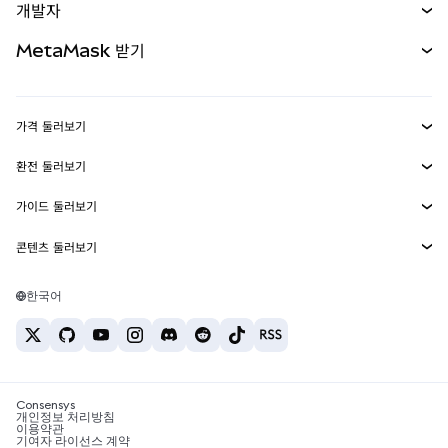
개발자
무기한 선물
신규
카드
문서 보기
MetaMask 받기
실물자산
mUSD
신규
대시보드
Transaction Shield
수익 창출
Smart Accounts Kit
에이전트 지갑
신규
가격 둘러보기
임베디드 지갑
Snaps
비트코인 가격
환전 둘러보기
MetaMask Connect
이더리움 가격
보상
신규
BTC를 USD로 환전
솔라나 가격
가이드 둘러보기
Snaps
보안
ETH를 USD로 환전
BTC 매수
시바이누 가격
USDT를 INR로 환전
콘텐츠 둘러보기
웹3 서비스
고객 지원
ETH 매수
페페 가격
비트코인 지갑
BTC를 USDT로 환전
SOL 매수
채용
테더 가격
솔라나 지갑
한국어
BTC를 INR로 환전
PEPE 매수
연락처
USDC 가격
최고의 암호화폐 카드
ETH를 USDT로 환전
USDT 매수
체인링크 가격
최고의 모바일 암호화폐 지갑
USDT를 PHP로 환전
USDC 매수
Polymarket이란?
BTC를 EUR로 환전
SHIB 매수
Consensys
암호화폐 세금 뉴스
개인정보 처리방침
이용약관
BNB 매수
기여자 라이선스 계약
암호화폐 매수 방법