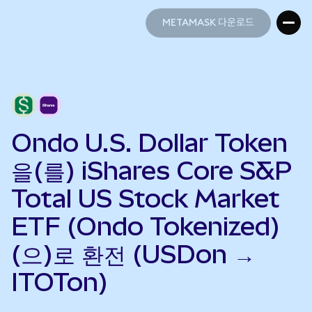
METAMASK 다운로드
METAMASK 다운로드
Ondo U.S. Dollar Token
을(를) iShares Core S&P
Total US Stock Market
ETF (Ondo Tokenized)
(으)로 환전 (USDon →
ITOTon)