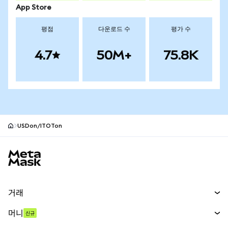
App Store
평점
다운로드 수
평가 수
4.7
50M+
75.8K
USDon/ITOTon
MetaMask 사이트 바닥글
거래
스왑
머니
신규
예측 시장
신규
매수