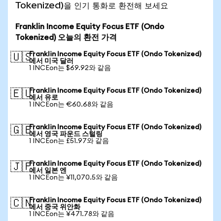
Tokenized)을 인기 통화로 환전해 보세요
Franklin Income Equity Focus ETF (Ondo
Tokenized) 오늘의 환전 가격
Franklin Income Equity Focus ETF (Ondo Tokenized)
🇺🇸
에서 미국 달러
1 INCEon는 $69.92와 같음
Franklin Income Equity Focus ETF (Ondo Tokenized)
🇪🇺
에서 유로
1 INCEon는 €60.68와 같음
Franklin Income Equity Focus ETF (Ondo Tokenized)
🇬🇧
에서 영국 파운드 스털링
1 INCEon는 £51.97와 같음
Franklin Income Equity Focus ETF (Ondo Tokenized)
🇯🇵
에서 일본 엔
1 INCEon는 ¥11,070.5와 같음
Franklin Income Equity Focus ETF (Ondo Tokenized)
🇨🇳
에서 중국 위안화
1 INCEon는 ¥471.78와 같음