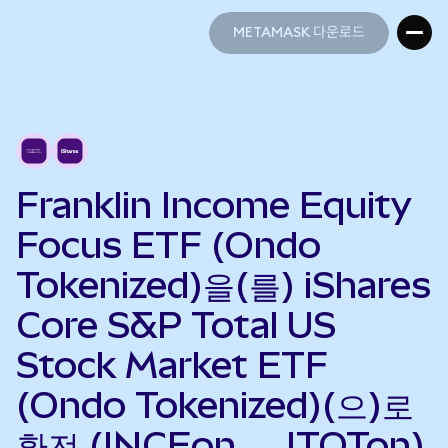
METAMASK 다운로드
METAMASK 다운로드
Franklin Income Equity
Focus ETF (Ondo
Tokenized)을(를) iShares
Core S&P Total US
Stock Market ETF
(Ondo Tokenized)(으)로
환전 (INCEon → ITOTon)