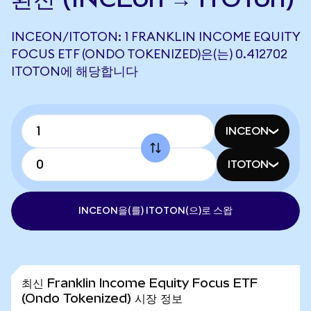
INCEON/ITOTON: 1 FRANKLIN INCOME EQUITY
FOCUS ETF (ONDO TOKENIZED)은(는) 0.412702
ITOTON에 해당합니다
INCEON
ITOTON
INCEON을(를) ITOTON(으)로 스왑
최신 Franklin Income Equity Focus ETF
(Ondo Tokenized) 시장 정보