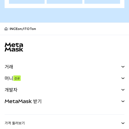
INCEon/ITOTon
MetaMask 사이트 바닥글
거래
스왑
머니
신규
예측 시장
신규
매수
개발자
무기한 선물
신규
카드
문서 보기
MetaMask 받기
실물자산
mUSD
신규
대시보드
Transaction Shield
수익 창출
Smart Accounts Kit
에이전트 지갑
신규
가격 둘러보기
임베디드 지갑
Snaps
비트코인 가격