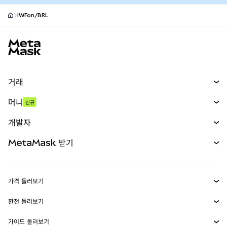
IWFon/BRL
MetaMask 사이트 바닥글
거래
스왑
머니
신규
예측 시장
신규
매수
개발자
무기한 선물
신규
카드
문서 보기
MetaMask 받기
실물자산
mUSD
신규
대시보드
Transaction Shield
수익 창출
Smart Accounts Kit
에이전트 지갑
신규
가격 둘러보기
임베디드 지갑
Snaps
비트코인 가격
환전 둘러보기
MetaMask Connect
이더리움 가격
보상
신규
BTC를 USD로 환전
솔라나 가격
가이드 둘러보기
Snaps
보안
ETH를 USD로 환전