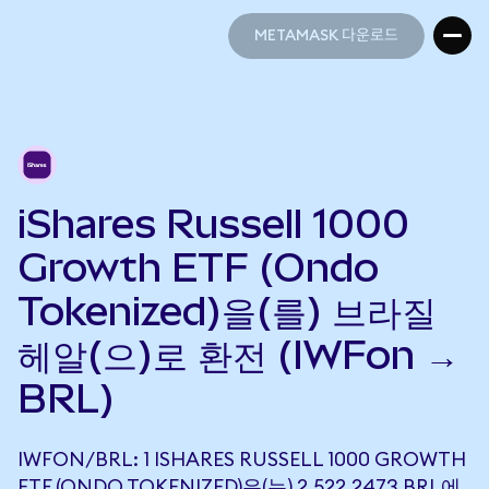
METAMASK 다운로드
METAMASK 다운로드
iShares Russell 1000
Growth ETF (Ondo
Tokenized)을(를) 브라질
헤알(으)로 환전 (IWFon →
BRL)
IWFON/BRL: 1 ISHARES RUSSELL 1000 GROWTH
ETF (ONDO TOKENIZED)은(는) 2,522.2473 BRL에