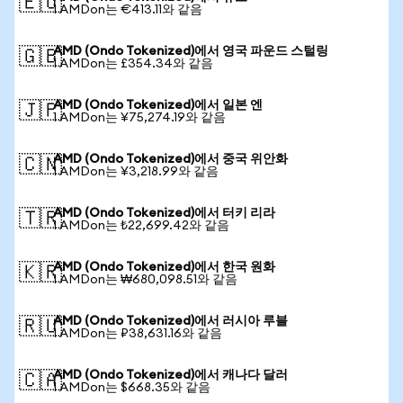
🇪🇺
1 AMDon는 €413.11와 같음
AMD (Ondo Tokenized)에서 영국 파운드 스털링
🇬🇧
1 AMDon는 £354.34와 같음
AMD (Ondo Tokenized)에서 일본 엔
🇯🇵
1 AMDon는 ¥75,274.19와 같음
AMD (Ondo Tokenized)에서 중국 위안화
🇨🇳
1 AMDon는 ¥3,218.99와 같음
AMD (Ondo Tokenized)에서 터키 리라
🇹🇷
1 AMDon는 ₺22,699.42와 같음
AMD (Ondo Tokenized)에서 한국 원화
🇰🇷
1 AMDon는 ₩680,098.51와 같음
AMD (Ondo Tokenized)에서 러시아 루블
🇷🇺
1 AMDon는 ₽38,631.16와 같음
AMD (Ondo Tokenized)에서 캐나다 달러
🇨🇦
1 AMDon는 $668.35와 같음