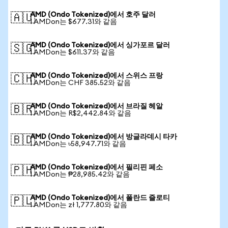
AMD (Ondo Tokenized)에서 호주 달러
🇦🇺
1 AMDon는 $677.31와 같음
AMD (Ondo Tokenized)에서 싱가포르 달러
🇸🇬
1 AMDon는 $611.37와 같음
AMD (Ondo Tokenized)에서 스위스 프랑
🇨🇭
1 AMDon는 CHF 385.52와 같음
AMD (Ondo Tokenized)에서 브라질 헤알
🇧🇷
1 AMDon는 R$2,442.84와 같음
AMD (Ondo Tokenized)에서 방글라데시 타카
🇧🇩
1 AMDon는 ৳58,947.71와 같음
AMD (Ondo Tokenized)에서 필리핀 페소
🇵🇭
1 AMDon는 ₱28,985.42와 같음
AMD (Ondo Tokenized)에서 폴란드 즐로티
🇵🇱
1 AMDon는 zł 1,777.80와 같음