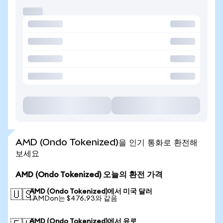
AMD (Ondo Tokenized)을 인기 통화로 환전해
보세요
AMD (Ondo Tokenized) 오늘의 환전 가격
AMD (Ondo Tokenized)에서 미국 달러
🇺🇸
1 AMDon는 $476.93와 같음
AMD (Ondo Tokenized)에서 유로