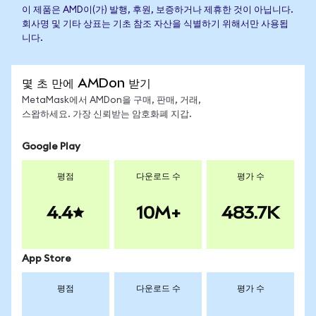
이 제품은 AMD이(가) 발행, 후원, 보증하거나 제휴한 것이 아닙니다.
회사명 및 기타 상표는 기초 참조 자산을 식별하기 위해서만 사용됩
니다.
몇 초 만에 AMDon 받기
MetaMask에서 AMDon을 구매, 판매, 거래,
스왑하세요. 가장 신뢰받는 암호화폐 지갑.
Google Play
평점
다운로드 수
평가 수
4.4
10M+
483.7K
App Store
평점
다운로드 수
평가 수