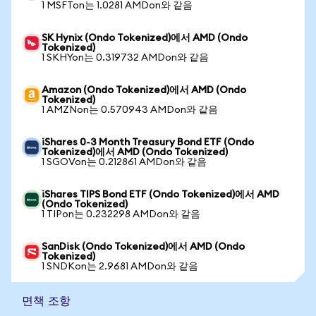
1 MSFTon는 1.0281 AMDon와 같음
SK Hynix (Ondo Tokenized)에서 AMD (Ondo
Tokenized)
1 SKHYon는 0.319732 AMDon와 같음
Amazon (Ondo Tokenized)에서 AMD (Ondo
Tokenized)
1 AMZNon는 0.570943 AMDon와 같음
iShares 0-3 Month Treasury Bond ETF (Ondo
Tokenized)에서 AMD (Ondo Tokenized)
1 SGOVon는 0.212861 AMDon와 같음
iShares TIPS Bond ETF (Ondo Tokenized)에서 AMD
(Ondo Tokenized)
1 TIPon는 0.232298 AMDon와 같음
SanDisk (Ondo Tokenized)에서 AMD (Ondo
Tokenized)
1 SNDKon는 2.9681 AMDon와 같음
면책 조항