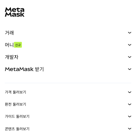
MetaMask 사이트 바닥글
거래
스왑
머니
신규
예측 시장
신규
매수
개발자
무기한 선물
신규
카드
문서 보기
MetaMask 받기
실물자산
mUSD
신규
대시보드
Transaction Shield
수익 창출
Smart Accounts Kit
에이전트 지갑
신규
가격 둘러보기
임베디드 지갑
Snaps
비트코인 가격
환전 둘러보기
MetaMask Connect
이더리움 가격
보상
신규
BTC를 USD로 환전
솔라나 가격
가이드 둘러보기
Snaps
보안
ETH를 USD로 환전
BTC 매수
시바이누 가격
USDT를 INR로 환전
콘텐츠 둘러보기
웹3 서비스
고객 지원
ETH 매수
페페 가격
비트코인 지갑