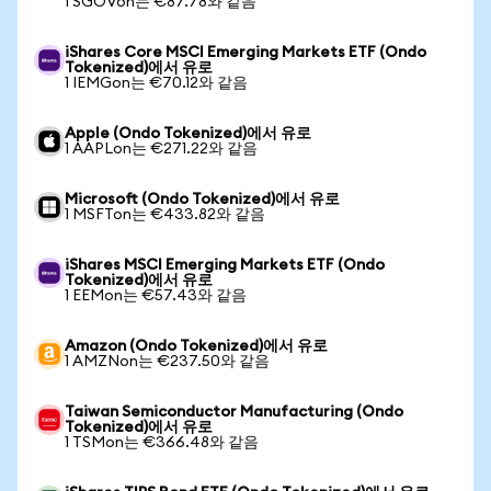
1 SGOVon는 €87.78와 같음
iShares Core MSCI Emerging Markets ETF (Ondo
Tokenized)에서 유로
1 IEMGon는 €70.12와 같음
Apple (Ondo Tokenized)에서 유로
1 AAPLon는 €271.22와 같음
Microsoft (Ondo Tokenized)에서 유로
1 MSFTon는 €433.82와 같음
iShares MSCI Emerging Markets ETF (Ondo
Tokenized)에서 유로
1 EEMon는 €57.43와 같음
Amazon (Ondo Tokenized)에서 유로
1 AMZNon는 €237.50와 같음
Taiwan Semiconductor Manufacturing (Ondo
Tokenized)에서 유로
1 TSMon는 €366.48와 같음