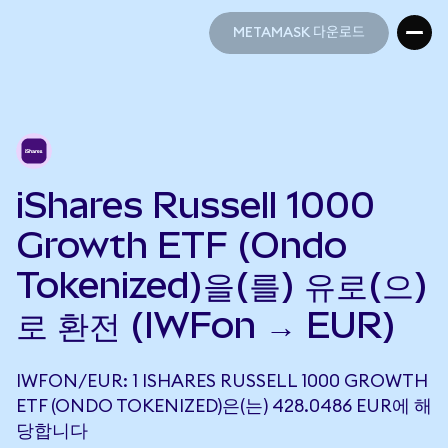
METAMASK 다운로드
METAMASK 다운로드
iShares Russell 1000
Growth ETF (Ondo
Tokenized)을(를) 유로(으)
로 환전 (IWFon → EUR)
IWFON/EUR: 1 ISHARES RUSSELL 1000 GROWTH
ETF (ONDO TOKENIZED)은(는) 428.0486 EUR에 해
당합니다