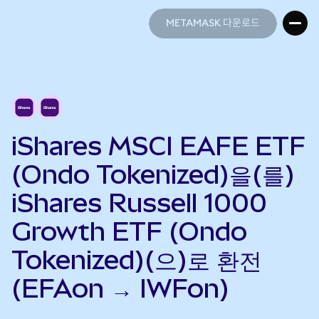
METAMASK 다운로드
METAMASK 다운로드
iShares MSCI EAFE ETF
(Ondo Tokenized)을(를)
iShares Russell 1000
Growth ETF (Ondo
Tokenized)(으)로 환전
(EFAon → IWFon)