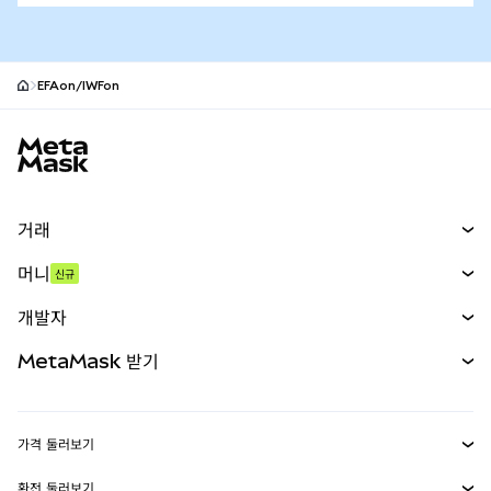
EFAon/IWFon
MetaMask 사이트 바닥글
거래
스왑
머니
신규
예측 시장
신규
매수
개발자
무기한 선물
신규
카드
문서 보기
MetaMask 받기
실물자산
mUSD
신규
대시보드
Transaction Shield
수익 창출
Smart Accounts Kit
에이전트 지갑
신규
가격 둘러보기
임베디드 지갑
Snaps
비트코인 가격
환전 둘러보기