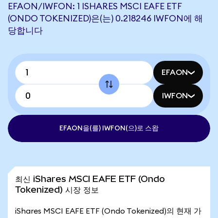
EFAON/IWFON: 1 ISHARES MSCI EAFE ETF
(ONDO TOKENIZED)은(는) 0.218246 IWFON에 해
당합니다
EFAON
IWFON
EFAON을(를) IWFON(으)로 스왑
최신 iShares MSCI EAFE ETF (Ondo
Tokenized) 시장 정보
iShares MSCI EAFE ETF (Ondo Tokenized)의 현재 가