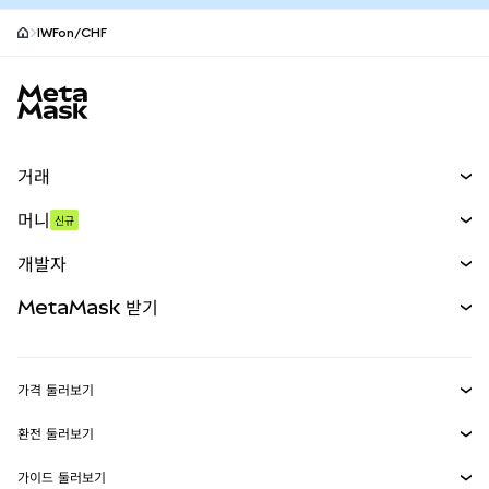
IWFon/CHF
MetaMask 사이트 바닥글
거래
스왑
머니
신규
예측 시장
신규
매수
개발자
무기한 선물
신규
카드
문서 보기
MetaMask 받기
실물자산
mUSD
신규
대시보드
Transaction Shield
수익 창출
Smart Accounts Kit
에이전트 지갑
신규
가격 둘러보기
임베디드 지갑
Snaps
비트코인 가격
환전 둘러보기
MetaMask Connect
이더리움 가격
보상
신규
BTC를 USD로 환전
솔라나 가격
가이드 둘러보기
Snaps
보안
ETH를 USD로 환전