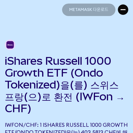
METAMASK 다운로드
METAMASK 다운로드
iShares Russell 1000
Growth ETF (Ondo
Tokenized)을(를) 스위스
프랑(으)로 환전 (IWFon →
CHF)
IWFON/CHF: 1 ISHARES RUSSELL 1000 GROWTH
ETF (ONDO TOKENIZED)은(는) 403.5813 CHF에 해