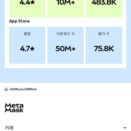
4.4
10M+
483.8K
App Store
평점
다운로드 수
평가 수
4.7
50M+
75.8K
ASMLon/IWMon
MetaMask 사이트 바닥글
거래