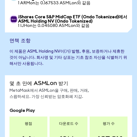
1 ARMon는 0.167533 ASMLon와 같음
iShares Core S&P MidCap ETF (Ondo Tokenized)에서
ASML Holding NV (Ondo Tokenized)
1 IJHon는 0.045080 ASMLon와 같음
면책 조항
이 제품은 ASML Holding NV이(가) 발행, 후원, 보증하거나 제휴한
것이 아닙니다. 회사명 및 기타 상표는 기초 참조 자산을 식별하기 위
해서만 사용됩니다.
몇 초 만에 ASMLon 받기
MetaMask에서 ASMLon을 구매, 판매, 거래,
스왑하세요. 가장 신뢰받는 암호화폐 지갑.
Google Play
평점
다운로드 수
평가 수