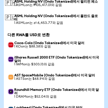
ASML Holding NV (Ondo Tokenized)에서 필리핀 페소
🇵🇭
1 ASMLon는 ₱105,417.01와 같음
ASML Holding NV (Ondo Tokenized)에서 폴란드 즐로
🇵🇱
티
1 ASMLon는 zł 6,453.77와 같음
다른 RWA를 USD로 변환
Coca-Cola (Ondo Tokenized)에서 미국 달러
1 KOon는 $88.38와 같음
iShares Russell 2000 ETF (Ondo Tokenized)에서 미국
달러
1 IWMon는 $303.13와 같음
AST SpaceMobile (Ondo Tokenized)에서 미국 달러
1 ASTSon는 $68.94와 같음
Roundhill Memory ETF (Ondo Tokenized)에서 미국 달
러
1 DRAMon는 $52.04와 같음
Lockheed (Ondo Tokenized)에서 미국 달러