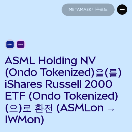
METAMASK 다운로드
METAMASK 다운로드
ASML Holding NV
(Ondo Tokenized)을(를)
iShares Russell 2000
ETF (Ondo Tokenized)
(으)로 환전 (ASMLon →
IWMon)