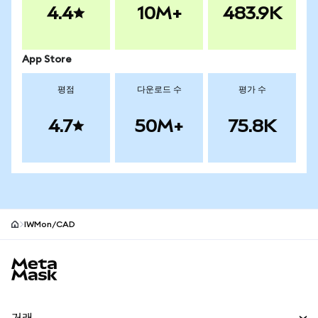
4.4
10M+
483.9K
App Store
평점
다운로드 수
평가 수
4.7
50M+
75.8K
IWMon/CAD
MetaMask 사이트 바닥글
거래