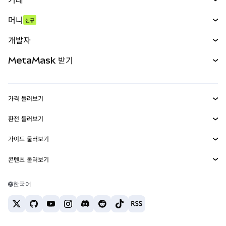
스왑
머니
신규
예측 시장
신규
매수
개발자
무기한 선물
신규
카드
문서 보기
MetaMask 받기
실물자산
mUSD
신규
대시보드
Transaction Shield
수익 창출
Smart Accounts Kit
에이전트 지갑
신규
가격 둘러보기
임베디드 지갑
Snaps
비트코인 가격
환전 둘러보기
MetaMask Connect
이더리움 가격
보상
신규
BTC를 USD로 환전
솔라나 가격
가이드 둘러보기
Snaps
보안
ETH를 USD로 환전
BTC 매수
시바이누 가격
USDT를 INR로 환전
콘텐츠 둘러보기
웹3 서비스
고객 지원
ETH 매수
페페 가격
비트코인 지갑
BTC를 USDT로 환전
SOL 매수
채용
테더 가격
솔라나 지갑
한국어
BTC를 INR로 환전
PEPE 매수
연락처
USDC 가격
최고의 암호화폐 카드
ETH를 USDT로 환전
USDT 매수
체인링크 가격
최고의 모바일 암호화폐 지갑
USDT를 PHP로 환전
USDC 매수