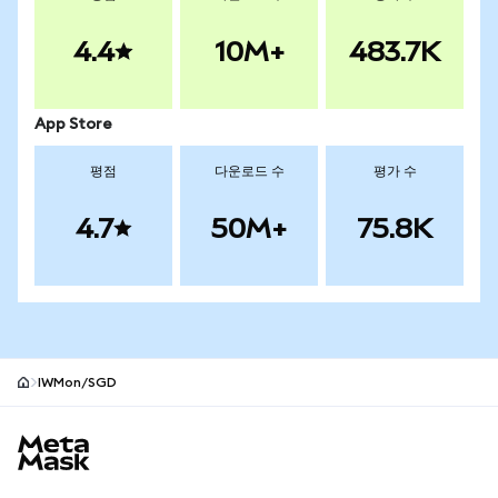
4.4
10M+
483.7K
App Store
평점
다운로드 수
평가 수
4.7
50M+
75.8K
IWMon/SGD
MetaMask 사이트 바닥글