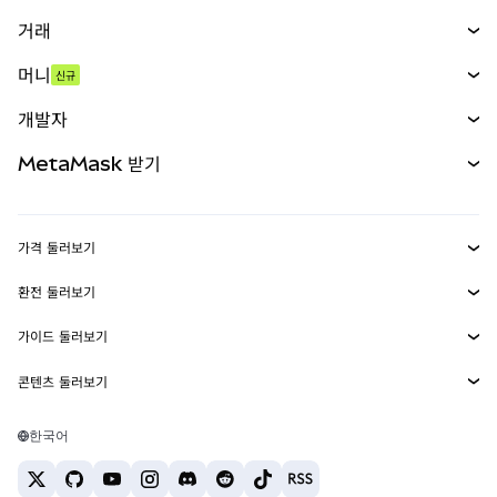
거래
스왑
머니
신규
예측 시장
신규
매수
개발자
무기한 선물
신규
카드
문서 보기
MetaMask 받기
실물자산
mUSD
신규
대시보드
Transaction Shield
수익 창출
Smart Accounts Kit
에이전트 지갑
신규
가격 둘러보기
임베디드 지갑
Snaps
비트코인 가격
환전 둘러보기
MetaMask Connect
이더리움 가격
보상
신규
BTC를 USD로 환전
솔라나 가격
가이드 둘러보기
Snaps
보안
ETH를 USD로 환전
BTC 매수
시바이누 가격
USDT를 INR로 환전
콘텐츠 둘러보기
웹3 서비스
고객 지원
ETH 매수
페페 가격
비트코인 지갑
BTC를 USDT로 환전
SOL 매수
채용
테더 가격
솔라나 지갑
한국어
BTC를 INR로 환전
PEPE 매수
연락처
USDC 가격
최고의 암호화폐 카드
ETH를 USDT로 환전
USDT 매수