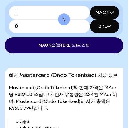
MAON
BRL
MAON을(를) BRL(으)로 스왑
최신 Mastercard (Ondo Tokenized) 시장 정보
Mastercard (Ondo Tokenized)의 현재 가격은 MAon
당 R$2,900.52입니다. 현재 유통량은 2.24천 MAon이
며, Mastercard (Ondo Tokenized)의 시가 총액은
R$650.79만입니다.
시가총액