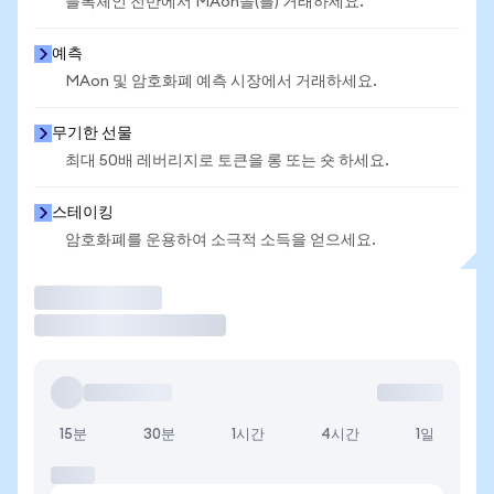
블록체인 전반에서 MAon을(를) 거래하세요.
예측
MAon 및 암호화폐 예측 시장에서 거래하세요.
무기한 선물
최대 50배 레버리지로 토큰을 롱 또는 숏 하세요.
스테이킹
암호화폐를 운용하여 소극적 소득을 얻으세요.
거래
15분
30분
1시간
4시간
1일