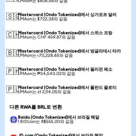
1 MAon는 $806.56와 같음
Mastercard (Ondo Tokenized)에서 싱가포르 달러
🇸🇬
1 MAon는 $722.38와 같음
Mastercard (Ondo Tokenized)에서 스위스 프랑
🇨🇭
1 MAon는 CHF 459.87와 같음
Mastercard (Ondo Tokenized)에서 방글라데시 타카
🇧🇩
1 MAon는 ৳70,228.65와 같음
Mastercard (Ondo Tokenized)에서 필리핀 페소
🇵🇭
1 MAon는 ₱34,543.02와 같음
Mastercard (Ondo Tokenized)에서 폴란드 즐로티
🇵🇱
1 MAon는 zł 2,114.05와 같음
다른 RWA를 BRL로 변환
Baidu (Ondo Tokenized)에서 브라질 헤알
1 BIDUon는 R$555.00와 같음
JD.com (Ondo Tokenized)에서 브라질 헤알