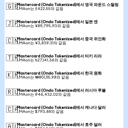
Mastercard (Ondo Tokenized)에서 영국 파운드 스털링
🇬🇧
1 MAon는 £422.55와 같음
Mastercard (Ondo Tokenized)에서 일본 엔
🇯🇵
1 MAon는 ¥89,795.93와 같음
Mastercard (Ondo Tokenized)에서 중국 위안화
🇨🇳
1 MAon는 ¥3,839.31와 같음
Mastercard (Ondo Tokenized)에서 터키 리라
🇹🇷
1 MAon는 ₺27,141.36와 같음
Mastercard (Ondo Tokenized)에서 한국 원화
🇰🇷
1 MAon는 ₩801,115.98와 같음
Mastercard (Ondo Tokenized)에서 러시아 루블
🇷🇺
1 MAon는 ₽46,432.02와 같음
Mastercard (Ondo Tokenized)에서 캐나다 달러
🇨🇦
1 MAon는 $793.88와 같음
Mastercard (Ondo Tokenized)에서 호주 달러
🇦🇺