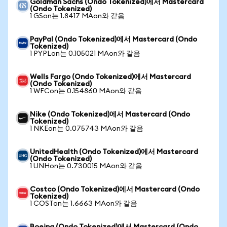
Goldman Sachs (Ondo Tokenized)에서 Mastercard
(Ondo Tokenized)
1 GSon는 1.8417 MAon와 같음
PayPal (Ondo Tokenized)에서 Mastercard (Ondo
Tokenized)
1 PYPLon는 0.105021 MAon와 같음
Wells Fargo (Ondo Tokenized)에서 Mastercard
(Ondo Tokenized)
1 WFCon는 0.154860 MAon와 같음
Nike (Ondo Tokenized)에서 Mastercard (Ondo
Tokenized)
1 NKEon는 0.075743 MAon와 같음
UnitedHealth (Ondo Tokenized)에서 Mastercard
(Ondo Tokenized)
1 UNHon는 0.730015 MAon와 같음
Costco (Ondo Tokenized)에서 Mastercard (Ondo
Tokenized)
1 COSTon는 1.6663 MAon와 같음