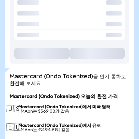
Mastercard (Ondo Tokenized)을 인기 통화로
환전해 보세요
Mastercard (Ondo Tokenized) 오늘의 환전 가격
Mastercard (Ondo Tokenized)에서 미국 달러
🇺🇸
1 MAon는 $569.03와 같음
Mastercard (Ondo Tokenized)에서 유로
🇪🇺
1 MAon는 €494.51와 같음