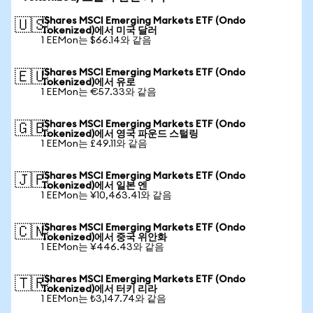
iShares MSCI Emerging Markets ETF (Ondo
🇺🇸
Tokenized)에서 미국 달러
1 EEMon는 $66.14와 같음
iShares MSCI Emerging Markets ETF (Ondo
🇪🇺
Tokenized)에서 유로
1 EEMon는 €57.33와 같음
iShares MSCI Emerging Markets ETF (Ondo
🇬🇧
Tokenized)에서 영국 파운드 스털링
1 EEMon는 £49.11와 같음
iShares MSCI Emerging Markets ETF (Ondo
🇯🇵
Tokenized)에서 일본 엔
1 EEMon는 ¥10,463.41와 같음
iShares MSCI Emerging Markets ETF (Ondo
🇨🇳
Tokenized)에서 중국 위안화
1 EEMon는 ¥446.43와 같음
iShares MSCI Emerging Markets ETF (Ondo
🇹🇷
Tokenized)에서 터키 리라
1 EEMon는 ₺3,147.74와 같음