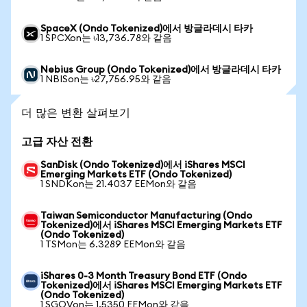
SpaceX (Ondo Tokenized)에서 방글라데시 타카
1 SPCXon는 ৳13,736.78와 같음
Nebius Group (Ondo Tokenized)에서 방글라데시 타카
1 NBISon는 ৳27,756.95와 같음
더 많은 변환 살펴보기
고급 자산 전환
SanDisk (Ondo Tokenized)에서 iShares MSCI
Emerging Markets ETF (Ondo Tokenized)
1 SNDKon는 21.4037 EEMon와 같음
Taiwan Semiconductor Manufacturing (Ondo
Tokenized)에서 iShares MSCI Emerging Markets ETF
(Ondo Tokenized)
1 TSMon는 6.3289 EEMon와 같음
iShares 0-3 Month Treasury Bond ETF (Ondo
Tokenized)에서 iShares MSCI Emerging Markets ETF
(Ondo Tokenized)
1 SGOVon는 1.5350 EEMon와 같음