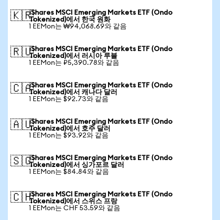
iShares MSCI Emerging Markets ETF (Ondo
🇰🇷
Tokenized)에서 한국 원화
1 EEMon는 ₩94,068.69와 같음
iShares MSCI Emerging Markets ETF (Ondo
🇷🇺
Tokenized)에서 러시아 루블
1 EEMon는 ₽5,390.78와 같음
iShares MSCI Emerging Markets ETF (Ondo
🇨🇦
Tokenized)에서 캐나다 달러
1 EEMon는 $92.73와 같음
iShares MSCI Emerging Markets ETF (Ondo
🇦🇺
Tokenized)에서 호주 달러
1 EEMon는 $93.92와 같음
iShares MSCI Emerging Markets ETF (Ondo
🇸🇬
Tokenized)에서 싱가포르 달러
1 EEMon는 $84.84와 같음
iShares MSCI Emerging Markets ETF (Ondo
🇨🇭
Tokenized)에서 스위스 프랑
1 EEMon는 CHF 53.59와 같음