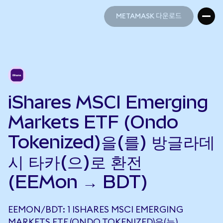
METAMASK 다운로드
METAMASK 다운로드
iShares MSCI Emerging
Markets ETF (Ondo
Tokenized)을(를) 방글라데
시 타카(으)로 환전
(EEMon → BDT)
EEMON/BDT: 1 ISHARES MSCI EMERGING
MARKETS ETF (ONDO TOKENIZED)은(는)