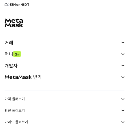
EEMon/BDT
MetaMask 사이트 바닥글
거래
스왑
머니
신규
예측 시장
신규
매수
개발자
무기한 선물
신규
카드
문서 보기
MetaMask 받기
실물자산
mUSD
신규
대시보드
Transaction Shield
수익 창출
Smart Accounts Kit
에이전트 지갑
신규
가격 둘러보기
임베디드 지갑
Snaps
비트코인 가격
환전 둘러보기
MetaMask Connect
이더리움 가격
보상
신규
BTC를 USD로 환전
솔라나 가격
가이드 둘러보기
Snaps
보안
ETH를 USD로 환전
BTC 매수