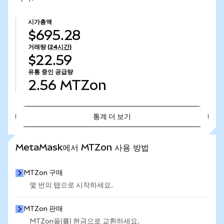
시가총액
$695.28
거래량
(24시간)
$22.59
유통 중인 공급량
2.56
MTZon
통계 더 보기
통계 더 보기
MetaMask에서 MTZon 사용 방법
MTZon 구매
몇 번의 탭으로 시작하세요.
MTZon 판매
MTZon을(를) 현금으로 교환하세요.