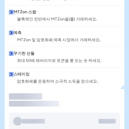
MTZon 스왑
블록체인 전반에서 MTZon을(를) 거래하세요.
예측
MTZon 및 암호화폐 예측 시장에서 거래하세요.
무기한 선물
최대 50배 레버리지로 토큰을 롱 또는 숏 하세요.
스테이킹
암호화폐를 운용하여 소극적 소득을 얻으세요.
거래