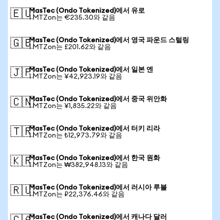
MasTec (Ondo Tokenized)에서 유로
🇪🇺
1 MTZon는 €235.30와 같음
MasTec (Ondo Tokenized)에서 영국 파운드 스털링
🇬🇧
1 MTZon는 £201.62와 같음
MasTec (Ondo Tokenized)에서 일본 엔
🇯🇵
1 MTZon는 ¥42,923.19와 같음
MasTec (Ondo Tokenized)에서 중국 위안화
🇨🇳
1 MTZon는 ¥1,835.22와 같음
MasTec (Ondo Tokenized)에서 터키 리라
🇹🇷
1 MTZon는 ₺12,973.79와 같음
MasTec (Ondo Tokenized)에서 한국 원화
🇰🇷
1 MTZon는 ₩382,948.13와 같음
MasTec (Ondo Tokenized)에서 러시아 루블
🇷🇺
1 MTZon는 ₽22,376.46와 같음
MasTec (Ondo Tokenized)에서 캐나다 달러