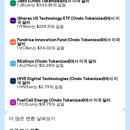
Jabil (Ondo Tokenized)에서 미국 달러
1 JBLon는 $343.85와 같음
iShares US Technology ETF (Ondo Tokenized)에서 미
국 달러
1 IYWon는 $229.31와 같음
Fundrise Innovation Fund (Ondo Tokenized)에서 미국
달러
1 VCXon는 $34.02와 같음
REalloys (Ondo Tokenized)에서 미국 달러
1 ALOYon는 $12.28와 같음
HIVE Digital Technologies (Ondo Tokenized)에서 미
국 달러
1 HIVEon는 $2.79와 같음
FuelCell Energy (Ondo Tokenized)에서 미국 달러
1 FCELon는 $19.79와 같음
더 많은 변환 살펴보기