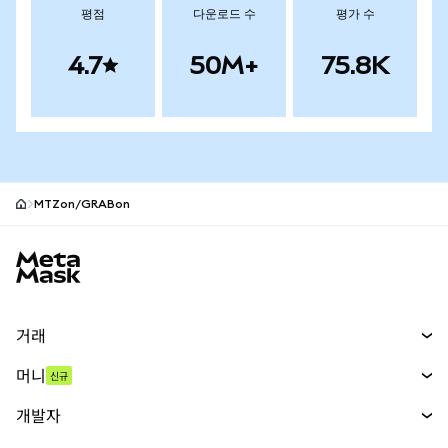
평점
다운로드 수
평가 수
4.7
50M+
75.8K
MTZon/GRABon
MetaMask 사이트 바닥글
거래
스왑
머니
신규
예측 시장
신규
매수
개발자
무기한 선물
신규
카드
문서 보기