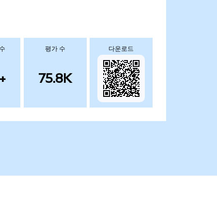
 수
평가 수
다운로드
+
75.8K