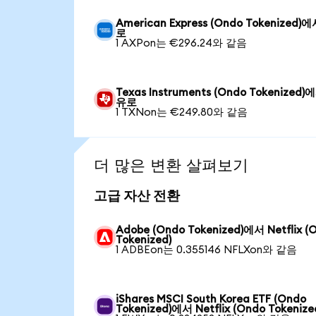
American Express (Ondo Tokenized)
로
1 AXPon는 €296.24와 같음
Texas Instruments (Ondo Tokenized)
유로
1 TXNon는 €249.80와 같음
더 많은 변환 살펴보기
고급 자산 전환
Adobe (Ondo Tokenized)에서 Netflix (
Tokenized)
1 ADBEon는 0.355146 NFLXon와 같음
iShares MSCI South Korea ETF (Ondo
Tokenized)에서 Netflix (Ondo Tokenize