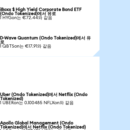
iBoxx $ High Yield Corporate Bond ETF
(Ondo Tokenized)에서 유로
1 HYGon는 €72.44와 같음
D-Wave Quantum (Ondo Tokenized)에서 유
로
1 QBTSon는 €17.91와 같음
Uber (Ondo Tokenized)에서 Netflix (Ondo
Tokenized)
1 UBERon는 0.100485 NFLXon와 같음
Apollo Global Management (Ondo
Tokenized)에서 Netflix (Ondo Tokenized)