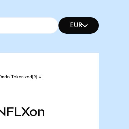
EUR
ndo Tokenized)의 시
NFLXon