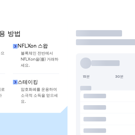
사용 방법
거래
NFLXon 스왑
금으
블록체인 전반에서
NFLXon을(를) 거래하
세요.
15분
30분
스테이킹
지로
암호화폐를 운용하여
하
소극적 소득을 얻으세
요.