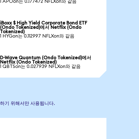
1 APOon는 0.177472 NFLXon와 같음
iBoxx $ High Yield Corporate Bond ETF
(Ondo Tokenized)에서 Netflix (Ondo
Tokenized)
1 HYGon는 0.112997 NFLXon와 같음
D-Wave Quantum (Ondo Tokenized)에서
Netflix (Ondo Tokenized)
1 QBTSon는 0.027939 NFLXon와 같음
식별하기 위해서만 사용됩니다.