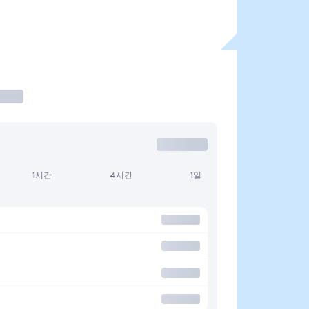
1시간
4시간
1일