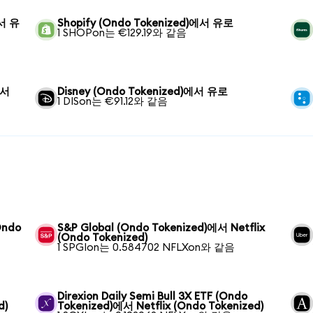
에서 유
Shopify (Ondo Tokenized)에서 유로
1 SHOPon는 €129.19와 같음
에서
Disney (Ondo Tokenized)에서 유로
1 DISon는 €91.12와 같음
Ondo
S&P Global (Ondo Tokenized)에서 Netflix
(Ondo Tokenized)
1 SPGIon는 0.584702 NFLXon와 같음
Direxion Daily Semi Bull 3X ETF (Ondo
d)
Tokenized)에서 Netflix (Ondo Tokenized)