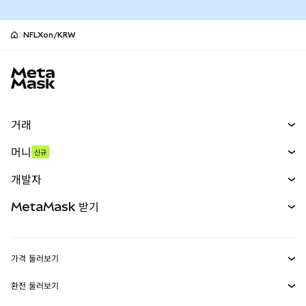
NFLXon/KRW
MetaMask 사이트 바닥글
거래
스왑
머니
신규
예측 시장
신규
매수
개발자
무기한 선물
신규
카드
문서 보기
MetaMask 받기
실물자산
mUSD
신규
대시보드
Transaction Shield
수익 창출
Smart Accounts Kit
에이전트 지갑
신규
가격 둘러보기
임베디드 지갑
Snaps
비트코인 가격
환전 둘러보기
MetaMask Connect
이더리움 가격
보상
신규
BTC를 USD로 환전