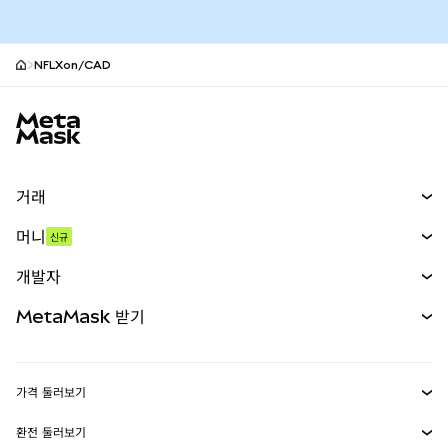
NFLXon/CAD
MetaMask 사이트 바닥글
거래
스왑
머니
신규
예측 시장
신규
매수
개발자
무기한 선물
신규
카드
문서 보기
MetaMask 받기
실물자산
mUSD
신규
대시보드
Transaction Shield
수익 창출
Smart Accounts Kit
에이전트 지갑
신규
가격 둘러보기
임베디드 지갑
Snaps
비트코인 가격
환전 둘러보기
MetaMask Connect
이더리움 가격
보상
신규