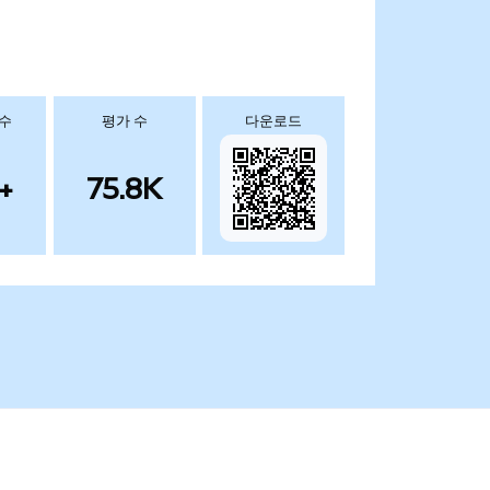
 수
평가 수
다운로드
+
75.8K