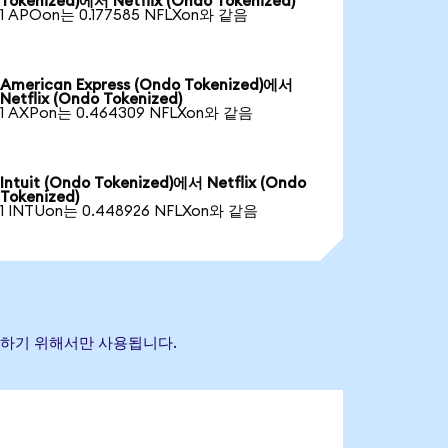
Tokenized)에서 Netflix (Ondo Tokenized)
1 APOon는 0.177585 NFLXon와 같음
American Express (Ondo Tokenized)에서
Netflix (Ondo Tokenized)
1 AXPon는 0.464309 NFLXon와 같음
Intuit (Ondo Tokenized)에서 Netflix (Ondo
Tokenized)
1 INTUon는 0.448926 NFLXon와 같음
식별하기 위해서만 사용됩니다.