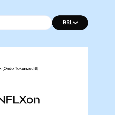
BRL
 (Ondo Tokenized)의
NFLXon