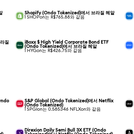
헤알
Shopify (Ondo Tokenized)에서 브라질 헤알
1 SHOPon는 R$765.88와 같음
 브라질
iBoxx $ High Yield Corporate Bond ETF
(Ondo Tokenized)에서 브라질 헤알
1 HYGon는 R$426.75와 같음
Ondo
S&P Global (Ondo Tokenized)에서 Netflix
(Ondo Tokenized)
1 SPGIon는 0.585346 NFLXon와 같음
Direxion Daily Semi Bull 3X ETF (Ondo