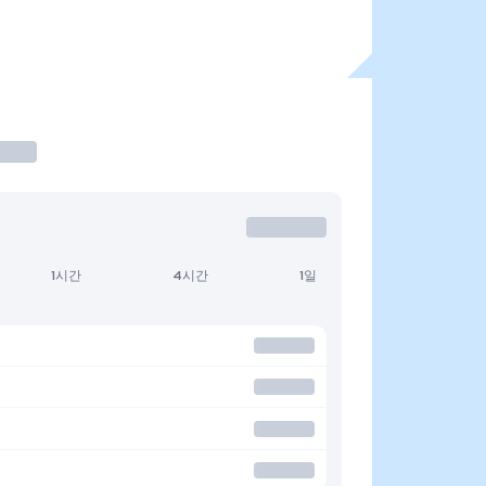
1시간
4시간
1일