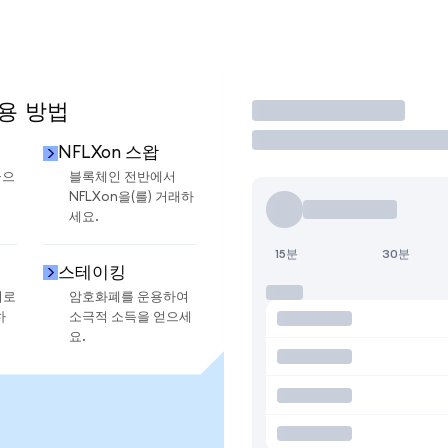
사용 방법
거래
NFLXon 스왑
금으
블록체인 전반에서
NFLXon을(를) 거래하
세요.
15분
30분
스테이킹
지로
암호화폐를 운용하여
하
소극적 소득을 얻으세
요.