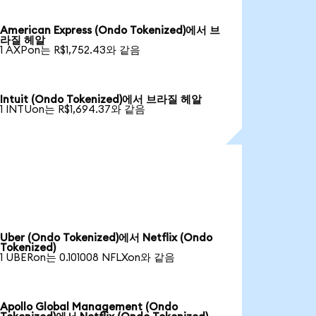
American Express (Ondo Tokenized)에서 브
라질 헤알
1 AXPon는 R$1,752.43와 같음
Intuit (Ondo Tokenized)에서 브라질 헤알
1 INTUon는 R$1,694.37와 같음
Uber (Ondo Tokenized)에서 Netflix (Ondo
Tokenized)
1 UBERon는 0.101008 NFLXon와 같음
Apollo Global Management (Ondo