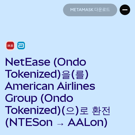
METAMASK 다운로드
METAMASK 다운로드
NetEase (Ondo
Tokenized)을(를)
American Airlines
Group (Ondo
Tokenized)(으)로 환전
(NTESon → AALon)