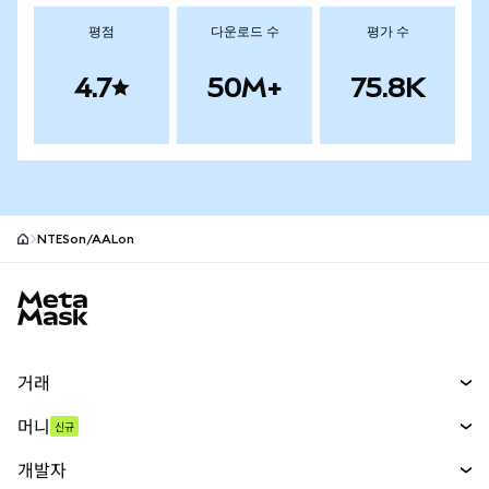
평점
다운로드 수
평가 수
4.7
50M+
75.8K
NTESon/AALon
MetaMask 사이트 바닥글
거래
스왑
머니
신규
예측 시장
신규
매수
개발자
무기한 선물
신규
카드