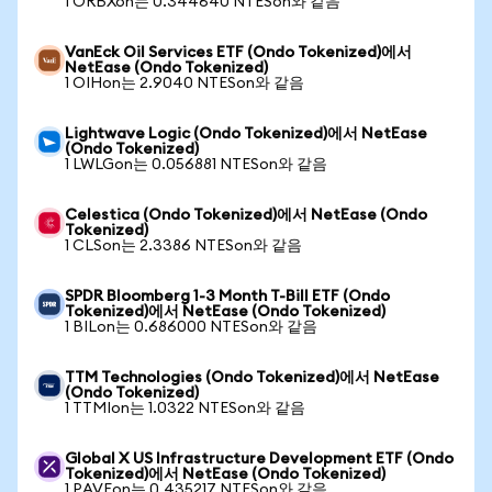
1 ORBXon는 0.344640 NTESon와 같음
VanEck Oil Services ETF (Ondo Tokenized)에서
NetEase (Ondo Tokenized)
1 OIHon는 2.9040 NTESon와 같음
Lightwave Logic (Ondo Tokenized)에서 NetEase
(Ondo Tokenized)
1 LWLGon는 0.056881 NTESon와 같음
Celestica (Ondo Tokenized)에서 NetEase (Ondo
Tokenized)
1 CLSon는 2.3386 NTESon와 같음
SPDR Bloomberg 1-3 Month T-Bill ETF (Ondo
Tokenized)에서 NetEase (Ondo Tokenized)
1 BILon는 0.686000 NTESon와 같음
TTM Technologies (Ondo Tokenized)에서 NetEase
(Ondo Tokenized)
1 TTMIon는 1.0322 NTESon와 같음
Global X US Infrastructure Development ETF (Ondo
Tokenized)에서 NetEase (Ondo Tokenized)
1 PAVEon는 0.435217 NTESon와 같음