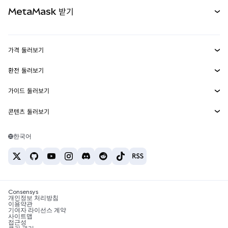
문서 보기
MetaMask 받기
실물자산
mUSD
신규
대시보드
Transaction Shield
수익 창출
Smart Accounts Kit
에이전트 지갑
신규
가격 둘러보기
임베디드 지갑
Snaps
비트코인 가격
환전 둘러보기
MetaMask Connect
이더리움 가격
보상
신규
BTC를 USD로 환전
솔라나 가격
가이드 둘러보기
Snaps
보안
ETH를 USD로 환전
BTC 매수
시바이누 가격
USDT를 INR로 환전
콘텐츠 둘러보기
웹3 서비스
고객 지원
ETH 매수
페페 가격
비트코인 지갑
BTC를 USDT로 환전
SOL 매수
채용
테더 가격
솔라나 지갑
한국어
BTC를 INR로 환전
PEPE 매수
연락처
USDC 가격
최고의 암호화폐 카드
ETH를 USDT로 환전
USDT 매수
체인링크 가격
최고의 모바일 암호화폐 지갑
USDT를 PHP로 환전
USDC 매수
Polymarket이란?
BTC를 EUR로 환전
SHIB 매수
Consensys
암호화폐 세금 뉴스
개인정보 처리방침
이용약관
BNB 매수
기여자 라이선스 계약
암호화폐 매수 방법
사이트맵
접근성
비트코인 매도 방법