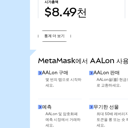
시가총액
$8.49천
통계 더 보기
통계 더 보기
MetaMask에서 AALon 사
AALon 구매
AALon 판매
몇 번의 탭으로 시작하
AALon을(를) 현금
세요.
로 교환하세요.
예측
무기한 선물
AALon 및 암호화폐
최대 50배 레버리
예측 시장에서 거래하
토큰을 롱 또는 숏 
세요.
세요.