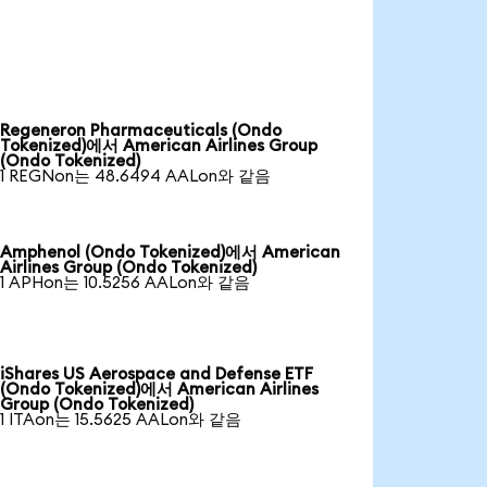
Regeneron Pharmaceuticals (Ondo
Tokenized)에서 American Airlines Group
(Ondo Tokenized)
1 REGNon는 48.6494 AALon와 같음
Amphenol (Ondo Tokenized)에서 American
Airlines Group (Ondo Tokenized)
1 APHon는 10.5256 AALon와 같음
iShares US Aerospace and Defense ETF
(Ondo Tokenized)에서 American Airlines
Group (Ondo Tokenized)
1 ITAon는 15.5625 AALon와 같음