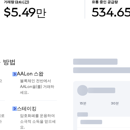
거래량
(24시간)
유통 중인 공급량
$5.49만
534.6
용 방법
거래
AALon 스왑
으
블록체인 전반에서
AALon을(를) 거래하
세요.
15분
30분
스테이킹
지로
암호화폐를 운용하여
하
소극적 소득을 얻으세
요.