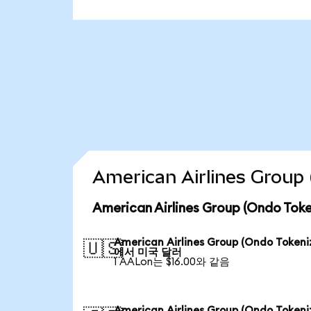
American Airlines Gro
American Airlines Group (Ondo 
American Airlines Group (Ondo Tokeni
🇺🇸
에서 미국 달러
1 AALon는 $16.00와 같음
American Airlines Group (Ondo Tokeni