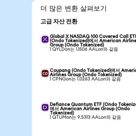
더 많은 변환 살펴보기
고급 자산 전환
Global X NASDAQ 100 Covered Call ET
(Ondo Tokenized)에서 American Airlin
Group (Ondo Tokenized)
1 QYLDon는 1.1506 AALon와 같음
Coupang (Ondo Tokenized)에서 Ameri
Airlines Group (Ondo Tokenized)
1 CPNGon는 1.0263 AALon와 같음
Defiance Quantum ETF (Ondo Tokeniz
에서 American Airlines Group (Ondo
Tokenized)
1 QTUMon는 9.5313 AALon와 같음