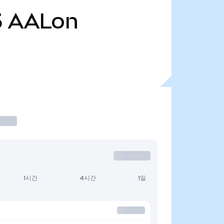
5
AALon
1시간
4시간
1일