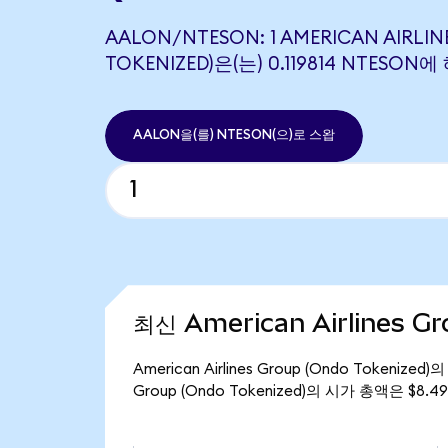
AALON/NTESON: 1 AMERICAN AIRLI
TOKENIZED)은(는) 0.119814 NTESO
AALON을(를) NTESON(으)로 스왑
최신 American Airlines G
American Airlines Group (Ondo Tokeniz
Group (Ondo Tokenized)의 시가 총액은 $8.