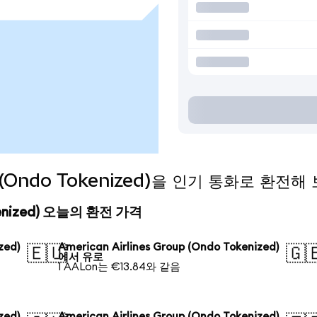
up (Ondo Tokenized)을 인기 통화로 환전해
Tokenized) 오늘의 환전 가격
zed)
American Airlines Group (Ondo Tokenized)
🇪🇺
🇬
에서 유로
1 AALon는 €13.84와 같음
zed)
American Airlines Group (Ondo Tokenized)