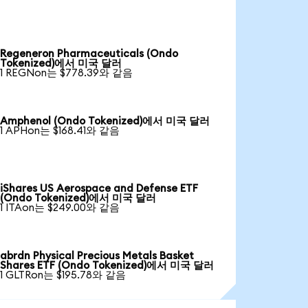
Regeneron Pharmaceuticals (Ondo
Tokenized)에서 미국 달러
1 REGNon는 $778.39와 같음
Amphenol (Ondo Tokenized)에서 미국 달러
1 APHon는 $168.41와 같음
iShares US Aerospace and Defense ETF
(Ondo Tokenized)에서 미국 달러
1 ITAon는 $249.00와 같음
abrdn Physical Precious Metals Basket
Shares ETF (Ondo Tokenized)에서 미국 달러
1 GLTRon는 $195.78와 같음