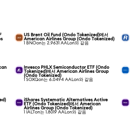
F
US Brent Oil Fund (Ondo Tokenized)에서
es
American Airlines Group (Ondo Tokenized)
1 BNOon는 2.9631 AALon와 같음
can
Invesco PHLX Semiconductor ETF (Ondo
Tokenized)에서 American Airlines Group
(Ondo Tokenized)
1 SOXQon는 6.0494 AALon와 같음
ed)
iShares Systematic Alternatives Active
ETF (Ondo Tokenized)에서 American
Airlines Group (Ondo Tokenized)
1 IALTon는 1.8019 AALon와 같음