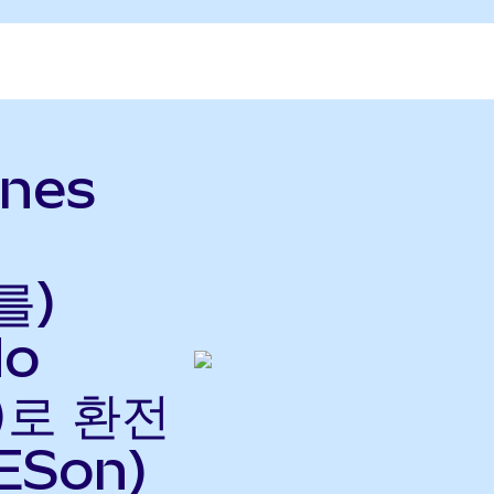
ines
를)
do
으)로 환전
ESon)