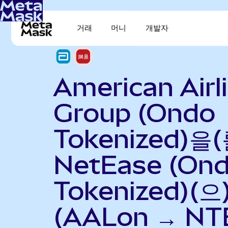
거래
머니
개발자
American Airl
Group (Ondo
Tokenized)을(
NetEase (On
Tokenized)(
(AALon → NT