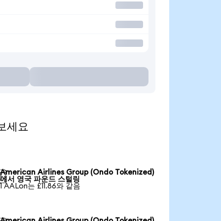
 보세요
American Airlines Group (Ondo Tokenized)

에서 영국 파운드 스털링
1 AALon는 £11.86와 같음
American Airlines Group (Ondo Tokenized)