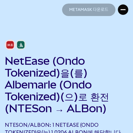
METAMASK 다운로드
METAMASK 다운로드
NetEase (Ondo
Tokenized)을(를)
Albemarle (Ondo
Tokenized)(으)로 환전
(NTESon → ALBon)
NTESON/ALBON: 1 NETEASE (ONDO
TOKENIZED)은(는) 1.0206 ALBON에 해당합니다