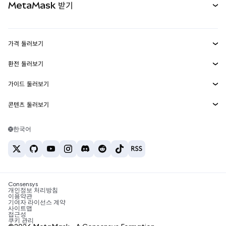
MetaMask 받기
실물자산
mUSD
신규
대시보드
Transaction Shield
수익 창출
Smart Accounts Kit
에이전트 지갑
신규
가격 둘러보기
임베디드 지갑
Snaps
비트코인 가격
환전 둘러보기
MetaMask Connect
이더리움 가격
보상
신규
BTC를 USD로 환전
솔라나 가격
가이드 둘러보기
Snaps
보안
ETH를 USD로 환전
BTC 매수
시바이누 가격
USDT를 INR로 환전
콘텐츠 둘러보기
웹3 서비스
고객 지원
ETH 매수
페페 가격
비트코인 지갑
BTC를 USDT로 환전
SOL 매수
채용
테더 가격
솔라나 지갑
한국어
BTC를 INR로 환전
PEPE 매수
연락처
USDC 가격
최고의 암호화폐 카드
ETH를 USDT로 환전
USDT 매수
체인링크 가격
최고의 모바일 암호화폐 지갑
USDT를 PHP로 환전
USDC 매수
Polymarket이란?
BTC를 EUR로 환전
SHIB 매수
Consensys
암호화폐 세금 뉴스
개인정보 처리방침
이용약관
BNB 매수
기여자 라이선스 계약
암호화폐 매수 방법
사이트맵
접근성
비트코인 매도 방법
쿠키 관리