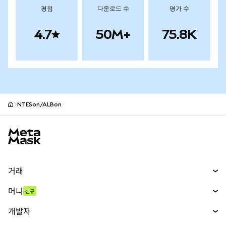
평점
다운로드 수
평가 수
4.7
50M+
75.8K
NTESon/ALBon
MetaMask 사이트 바닥글
거래
스왑
머니
신규
예측 시장
신규
매수
개발자
무기한 선물
신규
카드
문서 보기