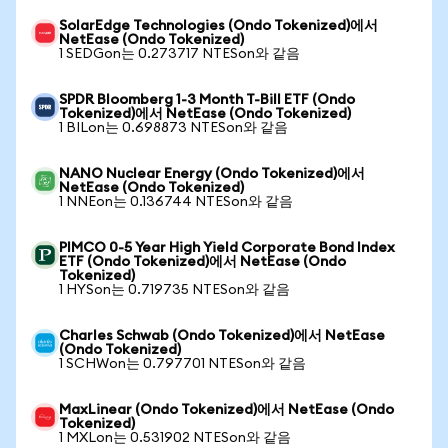
SolarEdge Technologies (Ondo Tokenized)에서
NetEase (Ondo Tokenized)
1 SEDGon는 0.273717 NTESon와 같음
SPDR Bloomberg 1-3 Month T-Bill ETF (Ondo
Tokenized)에서 NetEase (Ondo Tokenized)
1 BILon는 0.698873 NTESon와 같음
NANO Nuclear Energy (Ondo Tokenized)에서
NetEase (Ondo Tokenized)
1 NNEon는 0.136744 NTESon와 같음
PIMCO 0-5 Year High Yield Corporate Bond Index
ETF (Ondo Tokenized)에서 NetEase (Ondo
Tokenized)
1 HYSon는 0.719735 NTESon와 같음
Charles Schwab (Ondo Tokenized)에서 NetEase
(Ondo Tokenized)
1 SCHWon는 0.797701 NTESon와 같음
MaxLinear (Ondo Tokenized)에서 NetEase (Ondo
Tokenized)
1 MXLon는 0.531902 NTESon와 같음