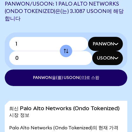
PANWON/USOON: 1 PALO ALTO NETWORKS
(ONDO TOKENIZED)은(는) 3.1087 USOON에 해당
합니다
PANWON
USOON
PANWON을(를) USOON(으)로 스왑
최신 Palo Alto Networks (Ondo Tokenized)
시장 정보
Palo Alto Networks (Ondo Tokenized)의 현재 가격