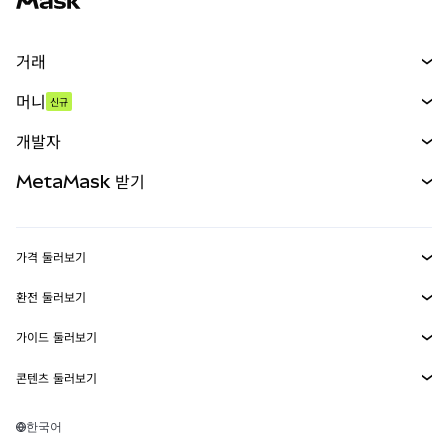
거래
스왑
머니
신규
예측 시장
신규
매수
개발자
무기한 선물
신규
카드
문서 보기
MetaMask 받기
실물자산
mUSD
신규
대시보드
Transaction Shield
수익 창출
Smart Accounts Kit
에이전트 지갑
신규
가격 둘러보기
임베디드 지갑
Snaps
비트코인 가격
환전 둘러보기
MetaMask Connect
이더리움 가격
보상
신규
BTC를 USD로 환전
솔라나 가격
가이드 둘러보기
Snaps
보안
ETH를 USD로 환전
BTC 매수
시바이누 가격
USDT를 INR로 환전
콘텐츠 둘러보기
웹3 서비스
고객 지원
ETH 매수
페페 가격
비트코인 지갑
BTC를 USDT로 환전
SOL 매수
채용
테더 가격
솔라나 지갑
한국어
BTC를 INR로 환전
PEPE 매수