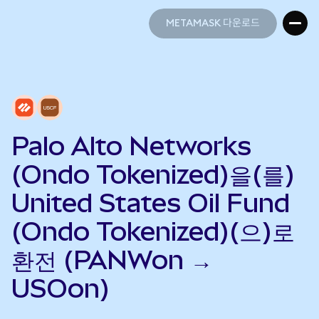
METAMASK 다운로드
METAMASK 다운로드
Palo Alto Networks
(Ondo Tokenized)을(를)
United States Oil Fund
(Ondo Tokenized)(으)로
환전 (PANWon →
USOon)