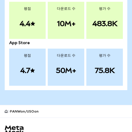
평점
다운로드 수
평가 수
4.4
10M+
483.8K
App Store
평점
다운로드 수
평가 수
4.7
50M+
75.8K
PANWon/USOon
MetaMask 사이트 바닥글