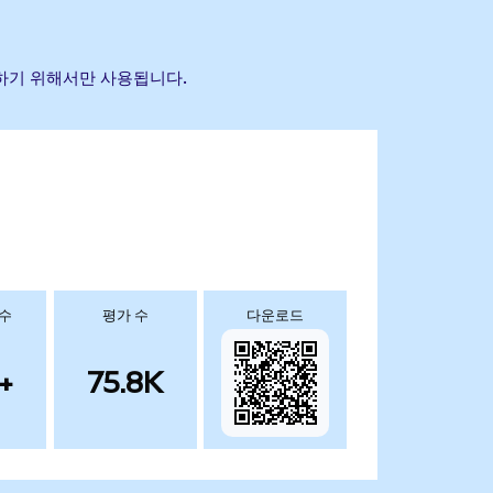
식별하기 위해서만 사용됩니다.
 수
평가 수
다운로드
+
75.8K