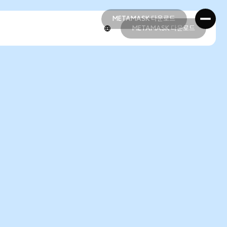
METAMASK 다운로드
METAMASK 다운로드
METAMASK 다운로드
METAMASK 다운로드