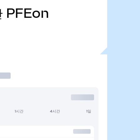
만
PFEon
1시간
4시간
1일