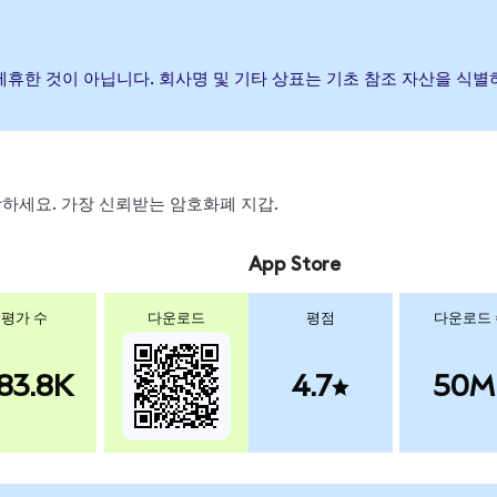
거나 제휴한 것이 아닙니다. 회사명 및 기타 상표는 기초 참조 자산을 
 스왑하세요. 가장 신뢰받는 암호화폐 지갑.
App Store
평가 수
다운로드
평점
다운로드
83.8K
4.7
50M