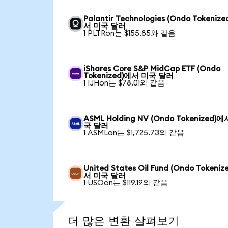
Palantir Technologies (Ondo Tokeniz
서 미국 달러
1 PLTRon는 $155.85와 같음
iShares Core S&P MidCap ETF (Ondo
Tokenized)에서 미국 달러
1 IJHon는 $78.01와 같음
ASML Holding NV (Ondo Tokenized)
국 달러
1 ASMLon는 $1,725.73와 같음
United States Oil Fund (Ondo Tokeniz
서 미국 달러
1 USOon는 $119.19와 같음
더 많은 변환 살펴보기