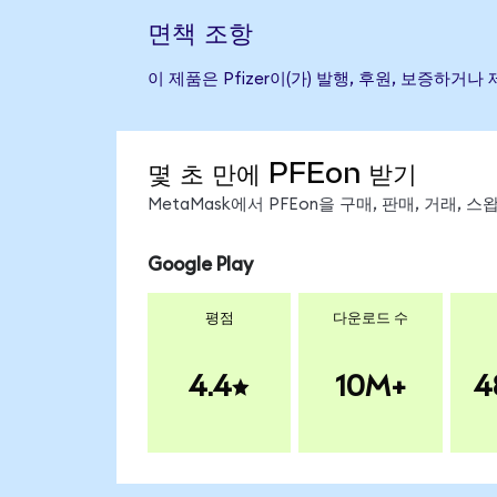
면책 조항
이 제품은 Pfizer이(가) 발행, 후원, 보증하
몇 초 만에 PFEon 받기
MetaMask에서 PFEon을 구매, 판매, 거래,
Google Play
평점
다운로드 수
4.4
10M+
4