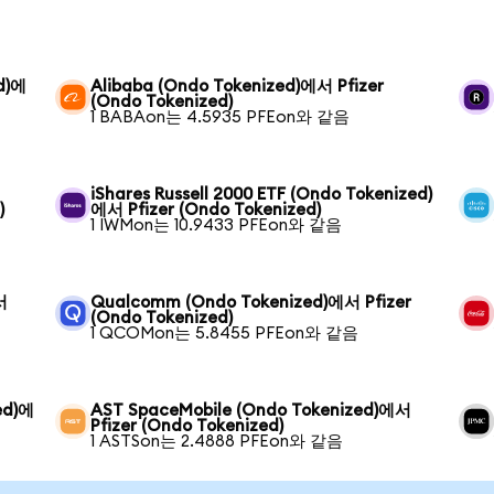
ed)에
Alibaba (Ondo Tokenized)에서 Pfizer
(Ondo Tokenized)
1 BABAon는 4.5935 PFEon와 같음
iShares Russell 2000 ETF (Ondo Tokenized)
)
에서 Pfizer (Ondo Tokenized)
1 IWMon는 10.9433 PFEon와 같음
서
Qualcomm (Ondo Tokenized)에서 Pfizer
(Ondo Tokenized)
1 QCOMon는 5.8455 PFEon와 같음
ed)에
AST SpaceMobile (Ondo Tokenized)에서
Pfizer (Ondo Tokenized)
1 ASTSon는 2.4888 PFEon와 같음