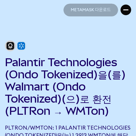
METAMASK 다운로드
METAMASK 다운로드
Palantir Technologies
(Ondo Tokenized)을(를)
Walmart (Ondo
Tokenized)(으)로 환전
(PLTRon → WMTon)
PLTRON/WMTON: 1 PALANTIR TECHNOLOGIES
(ONDO TOKENIZED)은(는) 1.3913 WMTON에 해당