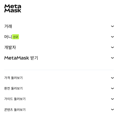
거래
스왑
머니
신규
예측 시장
신규
매수
개발자
무기한 선물
신규
카드
문서 보기
MetaMask 받기
실물자산
mUSD
신규
대시보드
Transaction Shield
수익 창출
Smart Accounts Kit
에이전트 지갑
신규
가격 둘러보기
임베디드 지갑
Snaps
비트코인 가격
환전 둘러보기
MetaMask Connect
이더리움 가격
보상
신규
BTC를 USD로 환전
솔라나 가격
가이드 둘러보기
Snaps
보안
ETH를 USD로 환전
BTC 매수
시바이누 가격
USDT를 INR로 환전
콘텐츠 둘러보기
웹3 서비스
고객 지원
ETH 매수
페페 가격
비트코인 지갑
BTC를 USDT로 환전