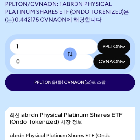
PPLTON/CVNAON: 1 ABRDN PHYSICAL
PLATINUM SHARES ETF (ONDO TOKENIZED)은
(는) 0.442175 CVNAON에 해당합니다
PPLTON
CVNAON
PPLTON을(를) CVNAON(으)로 스왑
최신 abrdn Physical Platinum Shares ETF
(Ondo Tokenized) 시장 정보
abrdn Physical Platinum Shares ETF (Ondo