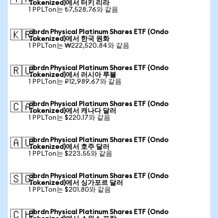
Tokenized)에서 터키 리라
1 PPLTon는 ₺7,528.76와 같음
abrdn Physical Platinum Shares ETF (Ondo
🇰🇷
Tokenized)에서 한국 원화
1 PPLTon는 ₩222,520.84와 같음
abrdn Physical Platinum Shares ETF (Ondo
🇷🇺
Tokenized)에서 러시아 루블
1 PPLTon는 ₽12,989.67와 같음
abrdn Physical Platinum Shares ETF (Ondo
🇨🇦
Tokenized)에서 캐나다 달러
1 PPLTon는 $220.17와 같음
abrdn Physical Platinum Shares ETF (Ondo
🇦🇺
Tokenized)에서 호주 달러
1 PPLTon는 $223.55와 같음
abrdn Physical Platinum Shares ETF (Ondo
🇸🇬
Tokenized)에서 싱가포르 달러
1 PPLTon는 $201.80와 같음
abrdn Physical Platinum Shares ETF (Ondo
🇨🇭