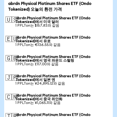
abrdn Physical Platinum Shares ETF (Ondo
Tokenized) 오늘의 환전 가격
abrdn Physical Platinum Shares ETF (Ondo
🇺🇸
Tokenized)에서 미국 달러
1 PPLTon는 $157.83와 같음
abrdn Physical Platinum Shares ETF (Ondo
🇪🇺
Tokenized)에서 유로
1 PPLTon는 €136.55와 같음
abrdn Physical Platinum Shares ETF (Ondo
🇬🇧
Tokenized)에서 영국 파운드 스털링
1 PPLTon는 £117.00와 같음
abrdn Physical Platinum Shares ETF (Ondo
🇯🇵
Tokenized)에서 일본 엔
1 PPLTon는 ¥24,895.12와 같음
abrdn Physical Platinum Shares ETF (Ondo
🇨🇳
Tokenized)에서 중국 위안화
1 PPLTon는 ¥1,065.11와 같음
abrdn Physical Platinum Shares ETF (Ondo
🇹🇷