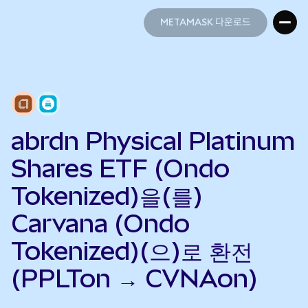
METAMASK 다운로드
METAMASK 다운로드
abrdn Physical Platinum
Shares ETF (Ondo
Tokenized)을(를)
Carvana (Ondo
Tokenized)(으)로 환전
(PPLTon → CVNAon)