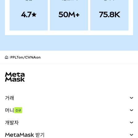
4.7
50M+
75.8K
PPLTon/CVNAon
MetaMask 사이트 바닥글
거래
스왑
머니
신규
예측 시장
신규
매수
개발자
무기한 선물
신규
카드
문서 보기
MetaMask 받기
실물자산