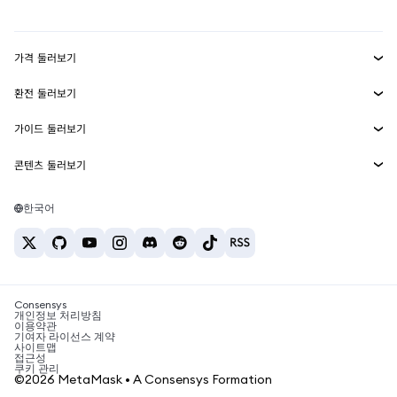
mUSD
신규
대시보드
Transaction Shield
수익 창출
Smart Accounts Kit
에이전트 지갑
신규
가격 둘러보기
임베디드 지갑
Snaps
비트코인 가격
환전 둘러보기
MetaMask Connect
이더리움 가격
보상
신규
BTC를 USD로 환전
솔라나 가격
가이드 둘러보기
Snaps
보안
ETH를 USD로 환전
BTC 매수
시바이누 가격
USDT를 INR로 환전
콘텐츠 둘러보기
웹3 서비스
고객 지원
ETH 매수
페페 가격
비트코인 지갑
BTC를 USDT로 환전
SOL 매수
채용
테더 가격
솔라나 지갑
한국어
BTC를 INR로 환전
PEPE 매수
연락처
USDC 가격
최고의 암호화폐 카드
ETH를 USDT로 환전
USDT 매수
체인링크 가격
최고의 모바일 암호화폐 지갑
USDT를 PHP로 환전
USDC 매수
Polymarket이란?
BTC를 EUR로 환전
SHIB 매수
Consensys
암호화폐 세금 뉴스
개인정보 처리방침
이용약관
BNB 매수
기여자 라이선스 계약
암호화폐 매수 방법
사이트맵
접근성
비트코인 매도 방법
쿠키 관리
©2026 MetaMask • A Consensys Formation