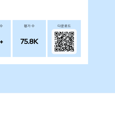
 수
평가 수
다운로드
+
75.8K