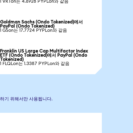
1 VRTon는 4.6928 PYPLon와 같음
Goldman Sachs (Ondo Tokenized)에서
PayPal (Ondo Tokenized)
1 GSon는 17.7724 PYPLon와 같음
Franklin US Large Cap Multifactor Index
ETF (Ondo Tokenized)에서 PayPal (Ondo
Tokenized)
1 FLQLon는 1.3387 PYPLon와 같음
식별하기 위해서만 사용됩니다.