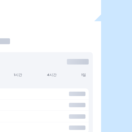
1시간
4시간
1일