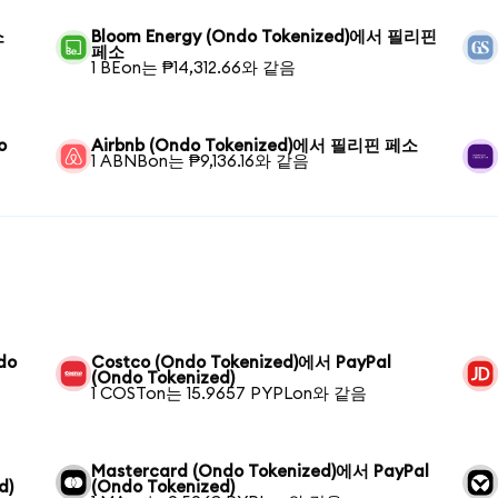
소
Bloom Energy (Ondo Tokenized)에서 필리핀
페소
1 BEon는 ₱14,312.66와 같음
o
Airbnb (Ondo Tokenized)에서 필리핀 페소
1 ABNBon는 ₱9,136.16와 같음
do
Costco (Ondo Tokenized)에서 PayPal
(Ondo Tokenized)
1 COSTon는 15.9657 PYPLon와 같음
Mastercard (Ondo Tokenized)에서 PayPal
d)
(Ondo Tokenized)