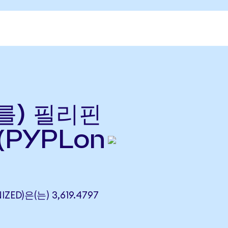
(를) 필리핀
(PYPLon
ZED)은(는) 3,619.4797