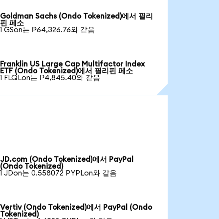
Goldman Sachs (Ondo Tokenized)에서 필리
핀 페소
1 GSon는 ₱64,326.76와 같음
Franklin US Large Cap Multifactor Index
ETF (Ondo Tokenized)에서 필리핀 페소
1 FLQLon는 ₱4,845.40와 같음
JD.com (Ondo Tokenized)에서 PayPal
(Ondo Tokenized)
1 JDon는 0.558072 PYPLon와 같음
Vertiv (Ondo Tokenized)에서 PayPal (Ondo
Tokenized)