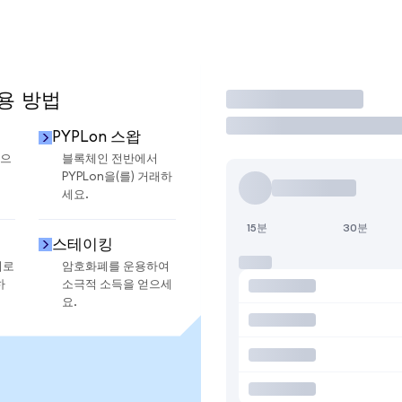
사용 방법
거래
PYPLon 스왑
금으
블록체인 전반에서
PYPLon을(를) 거래하
세요.
15분
30분
스테이킹
지로
암호화폐를 운용하여
하
소극적 소득을 얻으세
요.