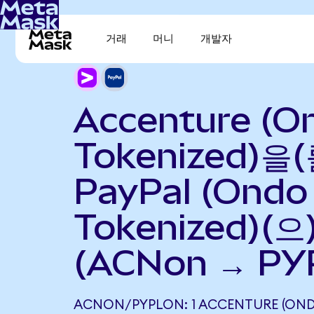
거래
머니
개발자
Accenture (O
Tokenized)을(
PayPal (Ondo
Tokenized)(
(ACNon → PY
ACNON/PYPLON: 1 ACCENTURE (ON