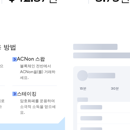
용 방법
거래
ACNon 스왑
금으
블록체인 전반에서
ACNon을(를) 거래하
세요.
15분
30분
스테이킹
지로
암호화폐를 운용하여
하
소극적 소득을 얻으세
요.