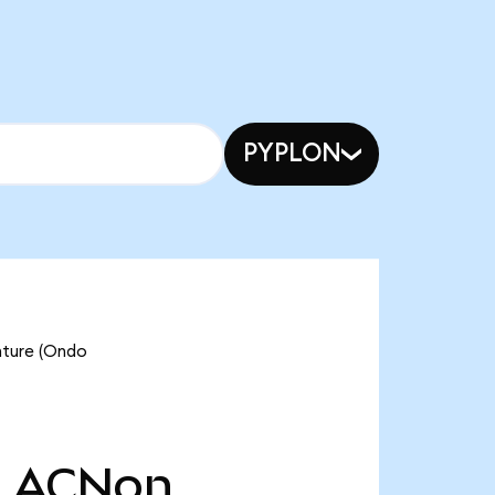
PYPLON
ure (Ondo
천
ACNon