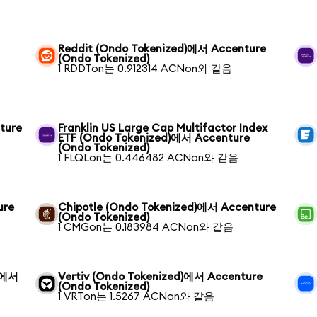
Reddit (Ondo Tokenized)에서 Accenture
(Ondo Tokenized)
1 RDDTon는 0.912314 ACNon와 같음
ture
Franklin US Large Cap Multifactor Index
ETF (Ondo Tokenized)에서 Accenture
(Ondo Tokenized)
1 FLQLon는 0.446482 ACNon와 같음
ure
Chipotle (Ondo Tokenized)에서 Accenture
(Ondo Tokenized)
1 CMGon는 0.183984 ACNon와 같음
d)에서
Vertiv (Ondo Tokenized)에서 Accenture
(Ondo Tokenized)
1 VRTon는 1.5267 ACNon와 같음