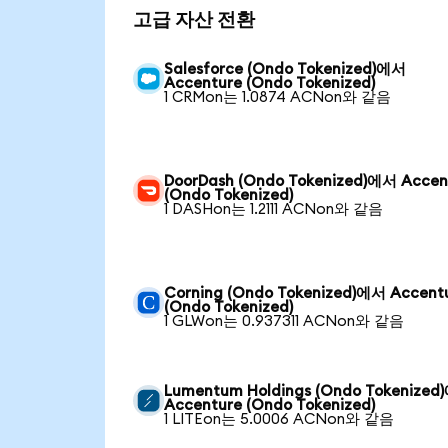
고급 자산 전환
Salesforce (Ondo Tokenized)에서
Accenture (Ondo Tokenized)
1 CRMon는 1.0874 ACNon와 같음
DoorDash (Ondo Tokenized)에서 Accen
(Ondo Tokenized)
1 DASHon는 1.2111 ACNon와 같음
Corning (Ondo Tokenized)에서 Accent
(Ondo Tokenized)
1 GLWon는 0.937311 ACNon와 같음
Lumentum Holdings (Ondo Tokenize
Accenture (Ondo Tokenized)
1 LITEon는 5.0006 ACNon와 같음