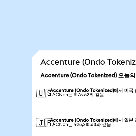
Accenture (Ondo Toke
Accenture (Ondo Tokenized) 오
Accenture (Ondo Tokenized)에서 미국
🇺🇸
1 ACNon는 $178.82와 같음
Accenture (Ondo Tokenized)에서 일본
🇯🇵
1 ACNon는 ¥28,218.68와 같음