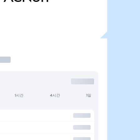
1시간
4시간
1일