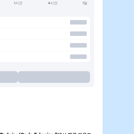
1시간
4시간
1일