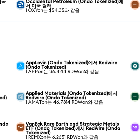
 미국
Occidental Petroleum (Ondo Tokenized)에
서 미국 달러
1 OXYon는 $54.35와 같음
AppLovin (Ondo Tokenized)에서 Redwire
(Ondo Tokenized)
1 APPon는 36.4214 RDWon와 같음
Applied Materials (Ondo Tokenized)에서
ed)
Redwire (Ondo Tokenized)
1 AMATon는 46.7314 RDWon와 같음
Ondo
VanEck Rare Earth and Strategic Metals
ETF (Ondo Tokenized)에서 Redwire (Ondo
Tokenized)
1 REMXon는 6.2651 RDWon와 같음