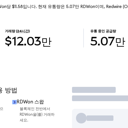
Won당 $11.58입니다. 현재 유통량은 5.07만 RDWon이며, Redwire (O
거래량
(24시간)
유통 중인 공급량
$12.03만
5.07만
용 방법
거래
RDWon 스왑
금으
블록체인 전반에서
RDWon을(를) 거래하
세요.