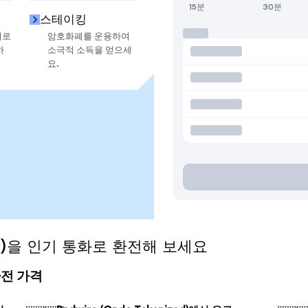
15분
30분
스테이킹
지로
암호화폐를 운용하여
하
소극적 소득을 얻으세
요.
zed)을 인기 통화로 환전해 보세요
 환전 가격