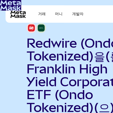
거래
머니
개발자
Redwire (Ond
Tokenized)을(
Franklin High
Yield Corpora
ETF (Ondo
Tokenized)(으