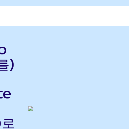
o
를)
te
)로