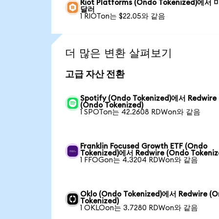
Riot Platforms (Ondo Tokenized)에서
달러
1 RIOTon는 $22.05와 같음
더 많은 변환 살펴보기
고급 자산 전환
Spotify (Ondo Tokenized)에서 Redwire
(Ondo Tokenized)
1 SPOTon는 42.2608 RDWon와 같음
Franklin Focused Growth ETF (Ondo
Tokenized)에서 Redwire (Ondo Tokeniz
1 FFOGon는 4.3204 RDWon와 같음
Oklo (Ondo Tokenized)에서 Redwire (
Tokenized)
1 OKLOon는 3.7280 RDWon와 같음