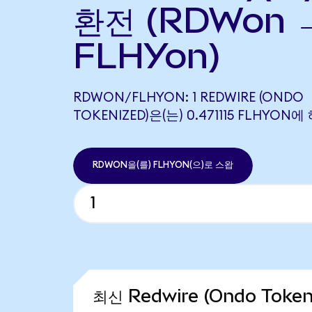
환전 (RDWon 
FLHYon)
RDWON/FLHYON: 1 REDWIRE (ONDO
TOKENIZED)은(는) 0.471115 FLHYO
RDWON을(를) FLHYON(으)로 스왑
최신 Redwire (Ondo Toke