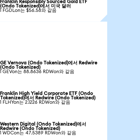
Franklin Responsibly Sourced Gold ETF
(Ondo Tokenized)에서 미국 달러
1 FGDLon는 $56.58와 같음
GE Vernova (Ondo Tokenized)에서 Redwire
(Ondo Tokenized)
1 GEVon는 88.8636 RDWon와 같음
Franklin High Yield Corporate ETF (Ondo
Tokenized)에서 Redwire (Ondo Tokenized)
1 FLHYon는 2.1226 RDWon와 같음
Western Digital (Ondo Tokenized)에서
Redwire (Ondo Tokenized)
1 WDCon는 47.5389 RDWon와 같음